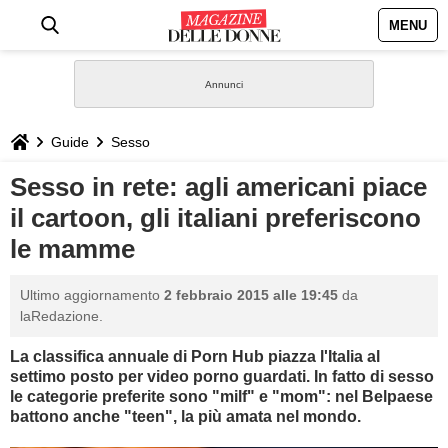
MENU
HOME
NEWS
Guide
Sesso
STILE
Sesso in rete: agli americani piace
il cartoon, gli italiani preferiscono
BIOGRAFIE
le mamme
DEFINIZIONI
Ultimo aggiornamento
2 febbraio 2015 alle 19:45
da
laRedazione.
GASTRONOMIA
La classifica annuale di Porn Hub piazza l'Italia al
settimo posto per video porno guardati. In fatto di sesso
CAPELLI
le categorie preferite sono "milf" e "
mom": nel Belpaese
battono anche "teen", la più amata nel mondo.
SESSO