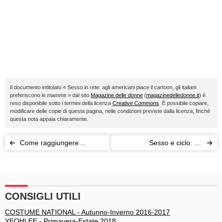
Il documento intitolato « Sesso in rete: agli americani piace il cartoon, gli italiani
preferiscono le mamme » dal sito
Magazine delle donne
(
magazinedelledonne.it
) è
reso disponibile sotto i termini della licenza
Creative Commons
. È possibile copiare,
modificare delle copie di questa pagina, nelle condizioni previste dalla licenza, finché
questa nota appaia chiaramente.
Come raggiungere
Sesso e ciclo: 50
l'orgasmo?
sfumature di tabù
CONSIGLI UTILI
COSTUME NATIONAL - Autunno-Inverno 2016-2017
YEOHLEE - Primavera-Estate 2018