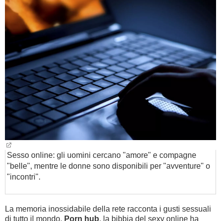
BAMBINO
DIETA
GUIDE
FORUM
Sesso online: gli uomini cercano "amore" e compagne
"belle", mentre le donne sono disponibili per "avventure" o
"incontri".
La memoria inossidabile della rete racconta i gusti sessuali
di tutto il mondo.
Porn hub
, la bibbia del sexy online ha