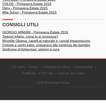
CHLOE - Primavera-Estate 2016
Dkny - Primavera-Estate 2015
Mila Schon - Primavera-Estate 2015
CONSIGLI UTILI
GIORGIO ARMANI - Primavera-Estate 2016
Sintomi infarto: come lo si riconosce?
Michelle Obama: capelli al naturale e i social impazziscono
Colonie e centri estivi: prepararsi alla partenza dei bambini
Sindrome di Asherman: sintomi e cura
Chi siamo
Scrivici
Condizioni di utilizzo
Dati personali
Pubblicità
CCM Italia
Gestione dei cookie
CCM Benchmark Group