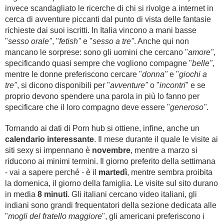
invece scandagliato le ricerche di chi si rivolge a internet in
cerca di avventure piccanti dal punto di vista delle fantasie
richieste dai suoi iscritti. In Italia vincono a mani basse
"
sesso orale"
, "
fetish"
e "
sesso a tre"
. Anche qui non
mancano le sorprese: sono gli uomini che cercano "
amore"
,
specificando quasi sempre che vogliono compagne "
belle"
,
mentre le donne preferiscono cercare "
donna"
e "
giochi a
tre"
, si dicono disponibili per "
avventure"
o "
incontri
" e se
proprio devono spendere una parola in più lo fanno per
specificare che il loro compagno deve essere "
generoso"
.
Tornando ai dati di Porn hub si ottiene, infine, anche un
calendario interessante
. Il mese durante il quale le visite ai
siti sexy si impennano è
novembre
, mentre a marzo si
riducono ai minimi termini. Il giorno preferito della settimana
- vai a sapere perché - è il
martedì
, mentre sembra proibita
la domenica, il giorno della famiglia. Le visite sul sito durano
in media
8 minuti
. Gli italiani cercano video italiani, gli
indiani sono grandi frequentatori della sezione dedicata alle
"
mogli del fratello maggiore
", gli americani preferiscono i