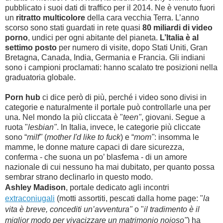
pubblicato i suoi dati di traffico per il 2014. Ne è venuto fuori
un
ritratto multicolore
della cara vecchia Terra. L’anno
scorso sono stati guardati in rete quasi
80 miliardi di video
porno
, undici per ogni abitante del pianeta.
L’Italia è al
settimo posto
per numero di visite, dopo Stati Uniti, Gran
Bretagna, Canada, India, Germania e Francia. Gli indiani
sono i campioni proclamati: hanno scalato tre posizioni nella
graduatoria globale.
Porn hub
ci dice però di più, perché i video sono divisi in
categorie e naturalmente il portale può controllarle una per
una. Nel mondo la più cliccata è "
teen"
, giovani. Segue a
ruota "
lesbian"
. In Italia, invece, le categorie più cliccate
sono “
milf"
(
mother I'd like to fuck
) e “
mom"
: insomma le
mamme, le donne mature capaci di dare sicurezza,
conferma - che suona un po’ blasfema - di un amore
nazionale di cui nessuno ha mai dubitato, per quanto possa
sembrar strano declinarlo in questo modo.
Ashley Madison
, portale dedicato agli incontri
extraconiugali
(motti assortiti, pescati dalla home page: "
la
vita è breve, concediti un’avventura"
o "
il tradimento è il
miglior modo per vivacizzare un matrimonio noioso"
) ha