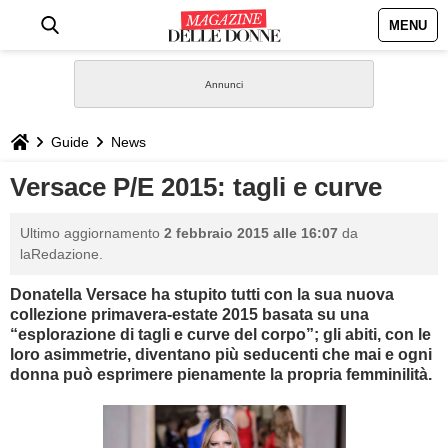
MENU
HOME
NEWS
Guide
News
STILE
Versace P/E 2015: tagli e curve
BIOGRAFIE
Ultimo aggiornamento
2 febbraio 2015 alle 16:07
da
laRedazione.
DEFINIZIONI
Donatella Versace ha stupito tutti con la sua nuova
collezione primavera-estate 2015 basata su una
GASTRONOMIA
“esplorazione di tagli e curve del corpo”; gli abiti, con le
loro asimmetrie, diventano più seducenti che mai e ogni
donna può esprimere pienamente la propria femminilità.
CAPELLI
SESSO