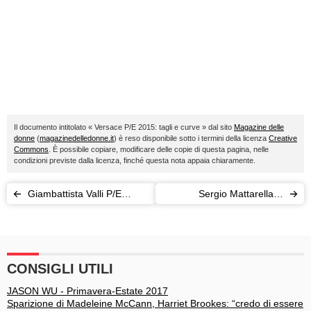
Il documento intitolato « Versace P/E 2015: tagli e curve » dal sito
Magazine delle
donne
(
magazinedelledonne.it
) è reso disponibile sotto i termini della licenza
Creative
Commons
. È possibile copiare, modificare delle copie di questa pagina, nelle
condizioni previste dalla licenza, finché questa nota appaia chiaramente.
Giambattista Valli P/E
Sergio Mattarella: il
2015: la leggerezza della
giuramento del nuovo
primavera
Presidente della
Repubblica
CONSIGLI UTILI
JASON WU - Primavera-Estate 2017
Sparizione di Madeleine McCann, Harriet Brookes: “credo di essere