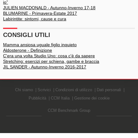
io”
JULIEN MACDONALD - Autunno-Inverno 17-18
BLUMARINE - Primavera-Estate 2017
Labirintite: sintomi, cause e cura
CONSIGLI UTILI
Mamma ansiosa uguale figlio inquieto
Aldosterone - Definizione
C'era una volta Studio Uno: cosa c'è da sapere
Stretching: esercizi per schiena, gambe e braccia
JIL SANDER - Autunno-Inverno 2016-2017
Chi siamo
Scrivici
Condizioni di utilizzo
Dati personali
Pubblicità
CCM Italia
Gestione dei cookie
CCM Benchmark Group