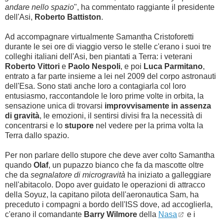
andare nello spazio
", ha commentato raggiante il presidente
dell'Asi,
Roberto Battiston
.
Ad accompagnare virtualmente Samantha Cristoforetti
durante le sei ore di viaggio verso le stelle c'erano i suoi tre
colleghi italiani dell'Asi, ben piantati a Terra: i veterani
Roberto Vittori
e
Paolo Nespoli
, e poi
Luca Parmitano
,
entrato a far parte insieme a lei nel 2009 del corpo astronauti
dell'Esa. Sono stati anche loro a contagiarla col loro
entusiasmo, raccontandole le loro prime volte in orbita, la
sensazione unica di trovarsi
improvvisamente in assenza
di gravità
, le emozioni, il sentirsi divisi fra la necessità di
concentrarsi e lo
stupore
nel vedere per la prima volta la
Terra dallo spazio.
Per non parlare dello stupore che deve aver colto Samantha
quando
Olaf
, un pupazzo bianco che fa da mascotte oltre
che da
segnalatore di microgravità
ha iniziato a galleggiare
nell'abitacolo. Dopo aver guidato le operazioni di attracco
della Soyuz, la capitano pilota dell'aeronautica Sam, ha
preceduto i compagni a bordo dell'ISS dove, ad accoglierla,
c'erano il comandante
Barry Wilmore
della
Nasa
e i