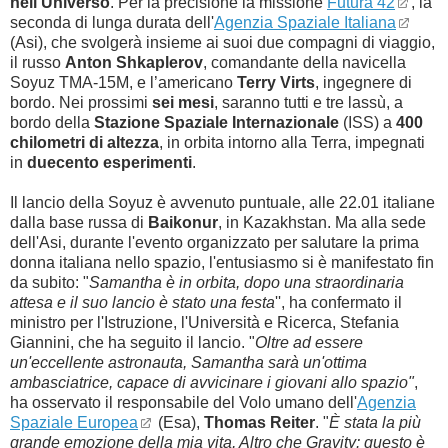
nell'Universo
. Per la precisione la missione
Futura 42
, la
seconda di lunga durata dell'
Agenzia Spaziale Italiana
(Asi), che svolgerà insieme ai suoi due compagni di viaggio,
il russo
Anton Shkaplerov
, comandante della navicella
Soyuz TMA-15M, e l’americano
Terry Virts
, ingegnere di
bordo. Nei prossimi
sei mesi
, saranno tutti e tre lassù, a
bordo della
Stazione Spaziale Internazionale
(
ISS)
a
400
chilometri di altezza
, in orbita intorno alla Terra, impegnati
in
duecento esperimenti
.
Il lancio della Soyuz è avvenuto puntuale, alle 22.01 italiane
dalla base russa di
Baikonur
, in Kazakhstan. Ma
alla sede
dell'Asi, durante l'evento organizzato per salutare la prima
donna italiana nello spazio,
l'entusiasmo
si è manifestato fin
da subito:
"
Samantha è in orbita, dopo una straordinaria
attesa e il suo lancio è stato una festa
'', ha confermato il
ministro per l'Istruzione, l'Università e Ricerca, Stefania
Giannini, che ha seguito il lancio. "
Oltre ad essere
un'eccellente astronauta, Samantha sarà un'ottima
ambasciatrice, capace di avvicinare i giovani allo spazio"
,
ha osservato il responsabile del Volo umano dell'
Agenzia
Spaziale Europea
(Esa),
Thomas Reiter
. "
È
stata la più
grande emozione della mia vita, Altro che Gravity: questo è