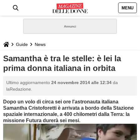
MENU
HOME
NEWS
Guide
News
STILE
Samantha è tra le stelle: è lei la
prima donna italiana in orbita
BIOGRAFIE
Ultimo aggiornamento
24 novembre 2014 alle 12:34
da
DEFINIZIONI
laRedazione.
Dopo un volo di circa sei ore l'astronauta italiana
GASTRONOMIA
Samantha Cristoforetti è arrivata a bordo della Stazione
spaziale internazionale, a 400 chilometri dalla Terra: la
CAPELLI
missione Futura durerà sei mesi.
SESSO