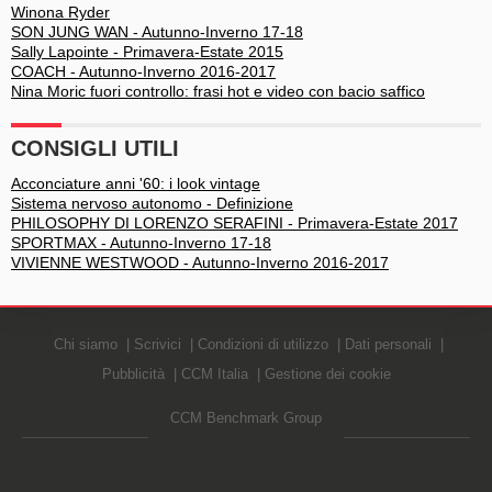
Winona Ryder
SON JUNG WAN - Autunno-Inverno 17-18
Sally Lapointe - Primavera-Estate 2015
COACH - Autunno-Inverno 2016-2017
Nina Moric fuori controllo: frasi hot e video con bacio saffico
CONSIGLI UTILI
Acconciature anni '60: i look vintage
Sistema nervoso autonomo - Definizione
PHILOSOPHY DI LORENZO SERAFINI - Primavera-Estate 2017
SPORTMAX - Autunno-Inverno 17-18
VIVIENNE WESTWOOD - Autunno-Inverno 2016-2017
Chi siamo
Scrivici
Condizioni di utilizzo
Dati personali
Pubblicità
CCM Italia
Gestione dei cookie
CCM Benchmark Group