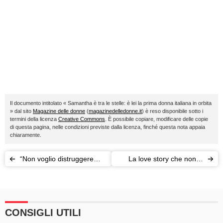
Il documento intitolato « Samantha è tra le stelle: è lei la prima donna italiana in orbita
» dal sito
Magazine delle donne
(
magazinedelledonne.it
) è reso disponibile sotto i
termini della licenza
Creative Commons
. È possibile copiare, modificare delle copie
di questa pagina, nelle condizioni previste dalla licenza, finché questa nota appaia
chiaramente.
“Non voglio distruggere
La love story che non vi
Hollande”: Valérie
sareste mai immaginati:
Trierweiler parla ai
Alfonso Signorini e Valeria
microfoni della BBC
Marini
CONSIGLI UTILI