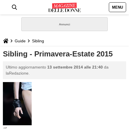
MENU
HOME
NEWS
Guide
Sibling
STILE
Sibling - Primavera-Estate 2015
BIOGRAFIE
Ultimo aggiornamento
13 settembre 2014 alle 21:40
da
laRedazione.
DEFINIZIONI
GASTRONOMIA
CAPELLI
SESSO