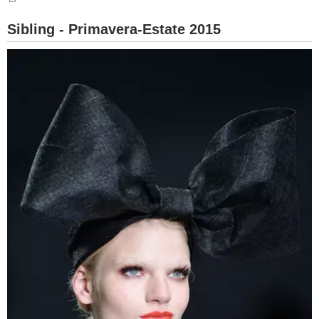
BAMBINO
Sibling - Primavera-Estate 2015
DIETA
GUIDE
FORUM