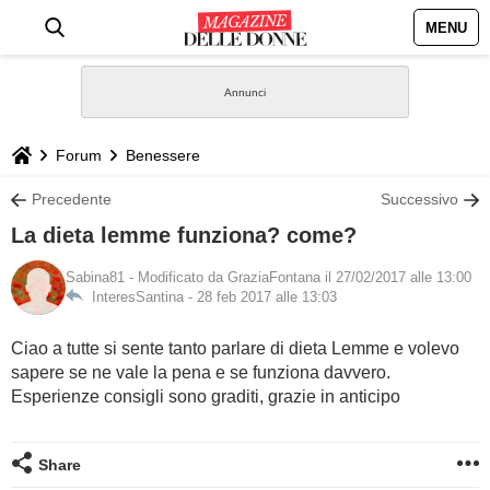
MENU
HOME
NEWS
Forum
Benessere
STILE
Precedente
Successivo
La dieta lemme funziona? come?
BIOGRAFIE
Sabina81
- Modificato da GraziaFontana il 27/02/2017 alle 13:00
InteresSantina -
28 feb 2017 alle 13:03
DEFINIZIONI
Ciao a tutte si sente tanto parlare di dieta Lemme e volevo
GASTRONOMIA
sapere se ne vale la pena e se funziona davvero.
Esperienze consigli sono graditi, grazie in anticipo
CAPELLI
Share
SESSO