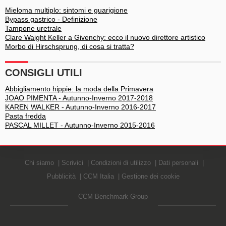
Mieloma multiplo: sintomi e guarigione
Bypass gastrico - Definizione
Tampone uretrale
Clare Waight Keller a Givenchy: ecco il nuovo direttore artistico
Morbo di Hirschsprung, di cosa si tratta?
CONSIGLI UTILI
Abbigliamento hippie: la moda della Primavera
JOAO PIMENTA - Autunno-Inverno 2017-2018
KAREN WALKER - Autunno-Inverno 2016-2017
Pasta fredda
PASCAL MILLET - Autunno-Inverno 2015-2016
Chi siamo
Scrivici
Condizioni di utilizzo
Dati personali
Pubblicità
CCM Italia
Gestione dei cookie
CCM Benchmark Group