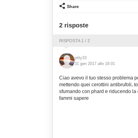
Share
2 risposte
RISPOSTA 1 / 2
pitty33
31 gen 2017 alle 18:01
Ciao avevo il tuo stesso problema p
mettendo quei cerottini antibrufoli, t
sfumando con phard e riducendo la 
fammi sapere