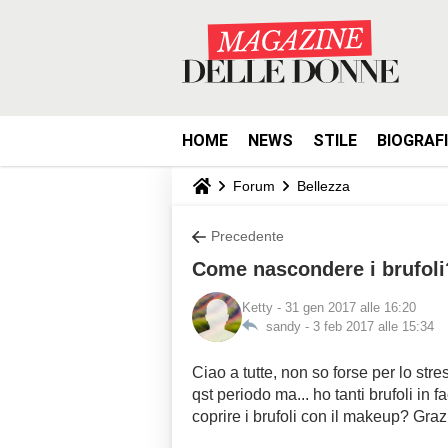
HOME
NEWS
STILE
BIOGRAF
Forum
Bellezza
Precedente
Come nascondere i brufoli
Ketty
- 31 gen 2017 alle 16:20
sandy -
3 feb 2017 alle 15:34
Ciao a tutte, non so forse per lo str
qst periodo ma... ho tanti brufoli in
coprire i brufoli con il makeup? Grazi