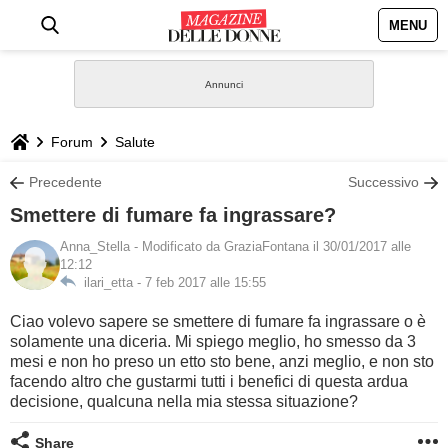
MENU
HOME
NEWS
Forum
Salute
STILE
Precedente
Successivo
Smettere di fumare fa ingrassare?
BIOGRAFIE
Anna_Stella
- Modificato da GraziaFontana il 30/01/2017 alle
12:12
DEFINIZIONI
ilari_etta -
7 feb 2017 alle 15:55
Ciao volevo sapere se smettere di fumare fa ingrassare o è
GASTRONOMIA
solamente una diceria. Mi spiego meglio, ho smesso da 3
mesi e non ho preso un etto sto bene, anzi meglio, e non sto
facendo altro che gustarmi tutti i benefici di questa ardua
CAPELLI
decisione, qualcuna nella mia stessa situazione?
SESSO
Share