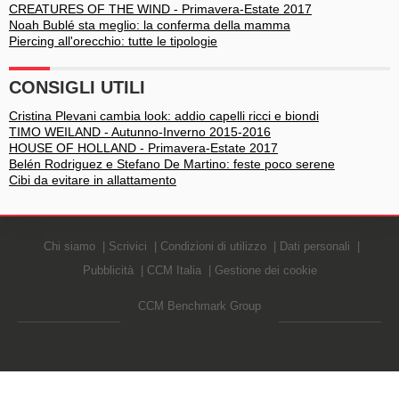
CREATURES OF THE WIND - Primavera-Estate 2017
Noah Bublé sta meglio: la conferma della mamma
Piercing all'orecchio: tutte le tipologie
CONSIGLI UTILI
Cristina Plevani cambia look: addio capelli ricci e biondi
TIMO WEILAND - Autunno-Inverno 2015-2016
HOUSE OF HOLLAND - Primavera-Estate 2017
Belén Rodriguez e Stefano De Martino: feste poco serene
Cibi da evitare in allattamento
Chi siamo
Scrivici
Condizioni di utilizzo
Dati personali
Pubblicità
CCM Italia
Gestione dei cookie
CCM Benchmark Group