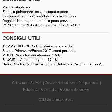
Marmellata di uva
Embolia polmonare: cosa bisogna sapere
La ginnastica (quasi) invisibile da fare in ufficio
Regali di Natale per bambini a poco prezzo
CONCEPT KOREA - Autunno-Inverno 2016-2017
CONSIGLI UTILI
TOMMY HILFIGER - Primavera-Estate 2017
Scarpe Primavera/Estate 2017: trend per tutte
MULBERRY - Autunno-Inverno 17-18
BLUGIRL - Autunno-Inverno 17-18
Naike Rivelli e Yari Carrisi: colpo di fulmine a Pechino Express?
Chi siamo
Scrivici
Condizioni di utilizzo
Dati personali
Pubblicità
CCM Italia
Gestione dei cookie
CCM Benchmark Group