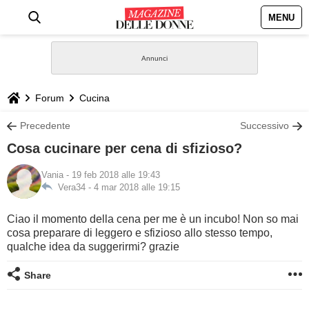
MENU
HOME
NEWS
Forum
Cucina
STILE
Precedente
Successivo
Cosa cucinare per cena di sfizioso?
BIOGRAFIE
Vania
- 19 feb 2018 alle 19:43
Vera34 -
4 mar 2018 alle 19:15
DEFINIZIONI
Ciao il momento della cena per me è un incubo! Non so mai
GASTRONOMIA
cosa preparare di leggero e sfizioso allo stesso tempo,
qualche idea da suggerirmi? grazie
CAPELLI
Share
SESSO