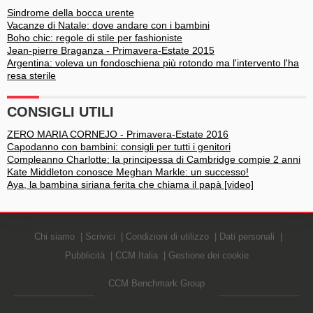
Sindrome della bocca urente
Vacanze di Natale: dove andare con i bambini
Boho chic: regole di stile per fashioniste
Jean-pierre Braganza - Primavera-Estate 2015
Argentina: voleva un fondoschiena più rotondo ma l'intervento l'ha
resa sterile
CONSIGLI UTILI
ZERO MARIA CORNEJO - Primavera-Estate 2016
Capodanno con bambini: consigli per tutti i genitori
Compleanno Charlotte: la principessa di Cambridge compie 2 anni
Kate Middleton conosce Meghan Markle: un successo!
Aya, la bambina siriana ferita che chiama il papà [video]
Chi siamo
Scrivici
Condizioni di utilizzo
Dati personali
Pubblicità
CCM Italia
Gestione dei cookie
CCM Benchmark Group