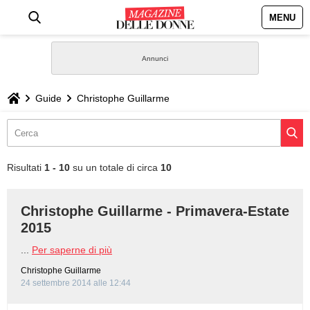
MENU
HOME
NEWS
Guide
Christophe Guillarme
STILE
BIOGRAFIE
Risultati
1 - 10
su un totale di circa
10
DEFINIZIONI
Christophe Guillarme - Primavera-Estate
2015
GASTRONOMIA
...
Per saperne di più
CAPELLI
Christophe Guillarme
24 settembre 2014 alle 12:44
SESSO