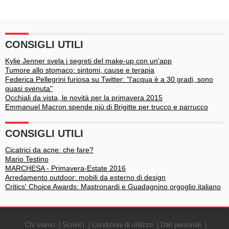
bambini farfalla
diagnosi e cura
CONSIGLI UTILI
Kylie Jenner svela i segreti del make-up con un'app
Tumore allo stomaco: sintomi, cause e terapia
Federica Pellegrini furiosa su Twitter: "l'acqua è a 30 gradi, sono
quasi svenuta"
Occhiali da vista, le novità per la primavera 2015
Emmanuel Macron spende più di Brigitte per trucco e parrucco
CONSIGLI UTILI
Cicatrici da acne: che fare?
Mario Testino
MARCHESA - Primavera-Estate 2016
Arredamento outdoor: mobili da esterno di design
Critics' Choice Awards: Mastronardi e Guadagnino orgoglio italiano
Chi siamo
Scrivici
Condizioni di utilizzo
Dati personali