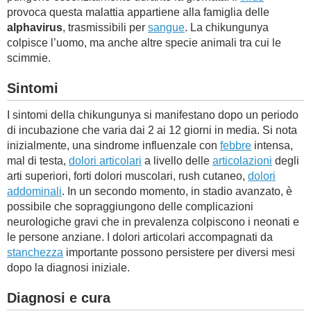
provoca questa malattia appartiene alla famiglia delle
BAMBINO
alphavirus
, trasmissibili per
sangue
. La chikungunya
colpisce l’uomo, ma anche altre specie animali tra cui le
scimmie.
DIETA
Sintomi
GUIDE
I sintomi della chikungunya si manifestano dopo un periodo
di incubazione che varia dai 2 ai 12 giorni in media. Si nota
FORUM
inizialmente, una sindrome influenzale con
febbre
intensa,
mal di testa,
dolori articolari
a livello delle
articolazioni
degli
arti superiori, forti dolori muscolari, rush cutaneo,
dolori
addominali
. In un secondo momento, in stadio avanzato, è
possibile che sopraggiungono delle complicazioni
neurologiche gravi che in prevalenza colpiscono i neonati e
le persone anziane. I dolori articolari accompagnati da
stanchezza
importante possono persistere per diversi mesi
dopo la diagnosi iniziale.
Diagnosi e cura