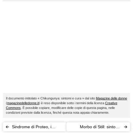
Il documento intitolato « Chikungunya: sintomi e cura » dal sito
Magazine delle donne
(
magazinedelledonne.it
) è reso disponibile sotto i termini della licenza
Creative
Commons
. È possibile copiare, modificare delle copie di questa pagina, nelle
condizioni previste dalla licenza, finché questa nota appaia chiaramente.
Sindrome di Proteo, i
Morbo di Still: sintomi,