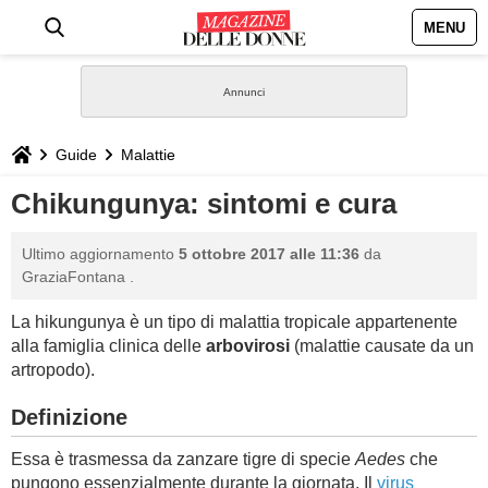
MENU
HOME
NEWS
Guide
Malattie
STILE
Chikungunya: sintomi e cura
BIOGRAFIE
Ultimo aggiornamento
5 ottobre 2017 alle 11:36
da
GraziaFontana
.
DEFINIZIONI
La hikungunya è un tipo di malattia tropicale appartenente
alla famiglia clinica delle
arbovirosi
(malattie causate da un
GASTRONOMIA
artropodo).
Definizione
CAPELLI
Essa è trasmessa da zanzare tigre di specie
Aedes
che
SESSO
pungono essenzialmente durante la giornata. Il
virus