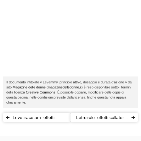
Il documento intitolato « Levemir®: principio attivo, dosaggio e durata d’azione » dal
sito
Magazine delle donne
(
magazinedelledonne.it
) è reso disponibile sotto i termini
della licenza
Creative Commons
. È possibile copiare, modificare delle copie di
questa pagina, nelle condizioni previste dalla licenza, finché questa nota appaia
chiaramente.
Levetiracetam: effetti
Letrozolo: effetti collaterali
collaterali e scheda tecnica
e scheda tecnica