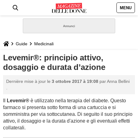
MENU
HOME
NEWS
Guide
Medicinali
STILE
Levemir®: principio attivo,
dosaggio e durata d’azione
BIOGRAFIE
Dernière mise à jour le
3 ottobre 2017 à 19:08
par
Anna Bellini
DEFINIZIONI
.
Il
Levemir®
è utilizzato nella terapia del diabete. Questo
GASTRONOMIA
farmaco si presenta sotto forma di una cartuccia e si
somministra per via sottocutanea. Di seguito il suo principio
CAPELLI
attivo, il dosaggio e la durata d'azione e gli eventuali effetti
collaterali.
SESSO