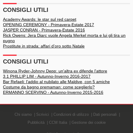
CONSIGLI UTILI
Academy Awards: le star sul red carpet
OPENING CEREMONY - Primavera-Estate 2017
JASPER CONRAN - Primavera-Estate 2016
Rick Owens: Jera Diarc vuole Angela Merkel morta e lui gli tira un
pugno
Prostitute in strada: affari d’oro sotto Natale
CONSIGLI UTILI
Winona Ryder-Johnny Depp: un'altra ex difende l'attore
3.1 PHILLIP LIM - Autunno-Inverno 2016-2017
Bar Refaeli: l'addio al nubilato alle Maldive, con 5 amiche
Costume da bagno premaman: come sceglierlo?
ERMANNO SCERVINO - Autunno-Inverno 2015-2016
Chi siamo
Scrivici
Condizioni di utilizzo
Dati personali
Pubblicità
CCM Italia
Gestione dei cookie