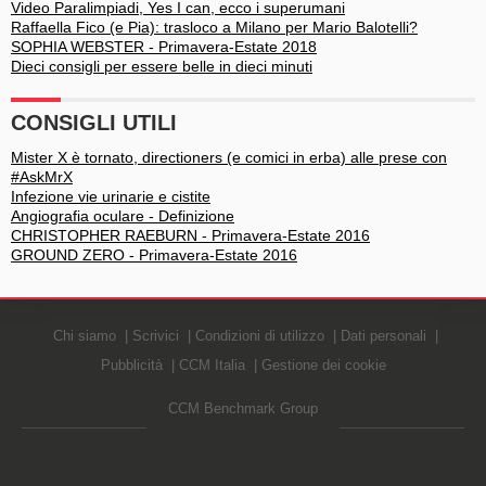
Video Paralimpiadi, Yes I can, ecco i superumani
Raffaella Fico (e Pia): trasloco a Milano per Mario Balotelli?
SOPHIA WEBSTER - Primavera-Estate 2018
Dieci consigli per essere belle in dieci minuti
CONSIGLI UTILI
Mister X è tornato, directioners (e comici in erba) alle prese con
#AskMrX
Infezione vie urinarie e cistite
Angiografia oculare - Definizione
CHRISTOPHER RAEBURN - Primavera-Estate 2016
GROUND ZERO - Primavera-Estate 2016
Chi siamo
Scrivici
Condizioni di utilizzo
Dati personali
Pubblicità
CCM Italia
Gestione dei cookie
CCM Benchmark Group