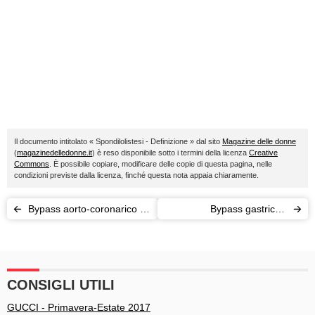
Il documento intitolato « Spondilolistesi - Definizione » dal sito
Magazine delle donne
(
magazinedelledonne.it
) è reso disponibile sotto i termini della licenza
Creative
Commons
. È possibile copiare, modificare delle copie di questa pagina, nelle
condizioni previste dalla licenza, finché questa nota appaia chiaramente.
Bypass aorto-coronarico –
Bypass gastrico -
Definizione
Definizione
CONSIGLI UTILI
GUCCI - Primavera-Estate 2017