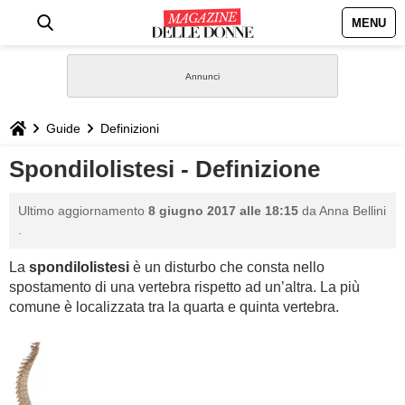
MENU
HOME
NEWS
Guide
Definizioni
STILE
Spondilolistesi - Definizione
BIOGRAFIE
Ultimo aggiornamento
8 giugno 2017 alle 18:15
da
Anna Bellini
.
DEFINIZIONI
La
spondilolistesi
è un disturbo che consta nello
spostamento di una vertebra rispetto ad un’altra. La più
GASTRONOMIA
comune è localizzata tra la quarta e quinta vertebra.
CAPELLI
SESSO