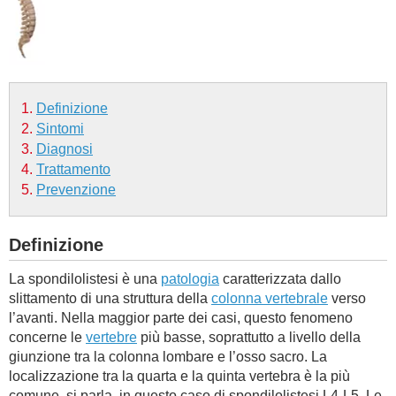
BAMBINO
DIETA
Definizione
GUIDE
Sintomi
Diagnosi
FORUM
Trattamento
Prevenzione
Definizione
La spondilolistesi è una
patologia
caratterizzata dallo
slittamento di una struttura della
colonna vertebrale
verso
l’avanti. Nella maggior parte dei casi, questo fenomeno
concerne le
vertebre
più basse, soprattutto a livello della
giunzione tra la colonna lombare e l’osso sacro. La
localizzazione tra la quarta e la quinta vertebra è la più
comune, si parla, in questo caso di spondilolistesi L4-L5. Le