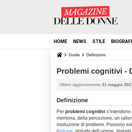
HOME
NEWS
STILE
BIOGRAF
Guide
Definizioni
Problemi cognitivi - 
Ultimo aggiornamento
31 maggio 2017
Definizione
Per
problemi cognitivi
s’intendono 
memoria, della percezione, un rallen
risoluzione di problemi. Possono esi
(
psicosi
, disturbi dell’umore, distur