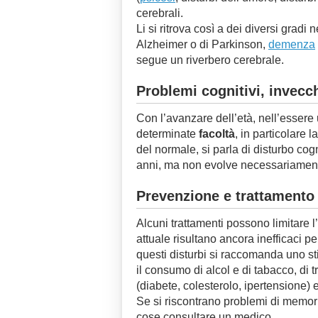
cerebrali.
Li si ritrova così a dei diversi grad
Alzheimer o di Parkinson,
demenza
segue un riverbero cerebrale.
Problemi cognitivi, invec
Con l’avanzare dell’età, nell’esser
determinate
facoltà
, in particolare 
del normale, si parla di disturbo cog
anni, ma non evolve necessariamen
Prevenzione e trattamento
Alcuni trattamenti possono limitare l’
attuale risultano ancora inefficaci p
questi disturbi si raccomanda uno sti
il consumo di alcol e di tabacco, di t
(diabete, colesterolo, ipertensione) e 
Se si riscontrano problemi di memori
cose consultare un medico.