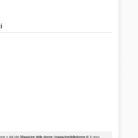
i
ione » dal sito
Magazine delle donne
(
magazinedelledonne.it
) è reso