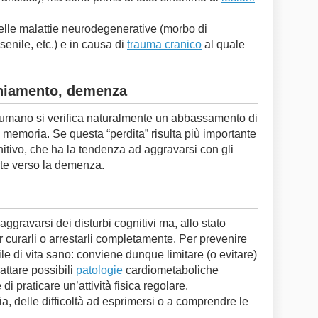
i nelle malattie neurodegenerative (morbo di
senile, etc.) e in causa di
trauma cranico
al quale
chiamento, demenza
e umano si verifica naturalmente un abbassamento di
la memoria. Se questa “perdita” risulta più importante
nitivo, che ha la tendenza ad aggravarsi con gli
te verso la demenza.
aggravarsi dei disturbi cognitivi ma, allo stato
er curarli o arrestarli completamente. Per prevenire
le di vita sano: conviene dunque limitare (o evitare)
rattare possibili
patologie
cardiometaboliche
di praticare un’attività fisica regolare.
a, delle difficoltà ad esprimersi o a comprendre le