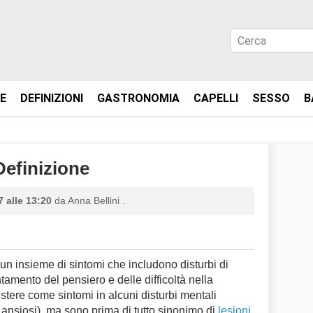
IE
DEFINIZIONI
GASTRONOMIA
CAPELLI
SESSO
B
Definizione
 alle 13:20
da
Anna Bellini
.
un insieme di sintomi che includono disturbi di
tamento del pensiero e delle difficoltà nella
stere come sintomi in alcuni disturbi mentali
bi ansiosi), ma sono prima di tutto sinonimo di
lesioni