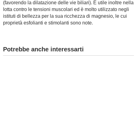
(favorendo la dilatazione delle vie biliari). È utile inoltre nella
lotta contro le tensioni muscolari ed è molto utilizzato negli
BAMBINO
istituti di bellezza per la sua ricchezza di magnesio, le cui
proprietà esfolianti e stimolanti sono note.
DIETA
GUIDE
Potrebbe anche interessarti
FORUM