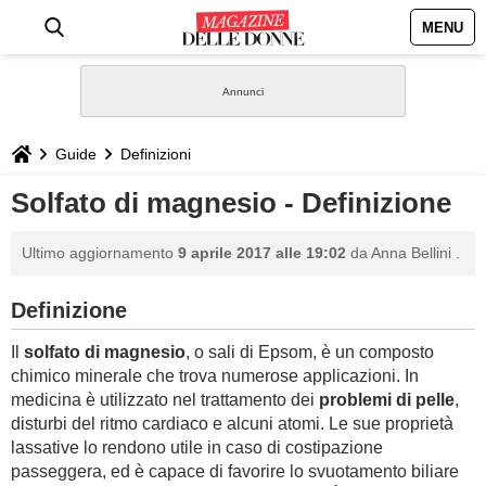
MENU
HOME
NEWS
Guide
Definizioni
STILE
Solfato di magnesio - Definizione
BIOGRAFIE
Ultimo aggiornamento
9 aprile 2017 alle 19:02
da
Anna Bellini
.
DEFINIZIONI
Definizione
Il
solfato di magnesio
, o sali di Epsom, è un composto
GASTRONOMIA
chimico minerale che trova numerose applicazioni. In
medicina è utilizzato nel trattamento dei
problemi di pelle
,
CAPELLI
disturbi del ritmo cardiaco e alcuni atomi. Le sue proprietà
lassative lo rendono utile in caso di costipazione
SESSO
passeggera, ed è capace di favorire lo svuotamento biliare