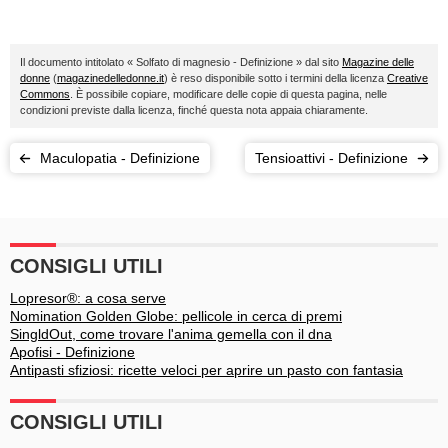
Il documento intitolato « Solfato di magnesio - Definizione » dal sito
Magazine delle
donne
(
magazinedelledonne.it
) è reso disponibile sotto i termini della licenza
Creative
Commons
. È possibile copiare, modificare delle copie di questa pagina, nelle
condizioni previste dalla licenza, finché questa nota appaia chiaramente.
Maculopatia - Definizione
Tensioattivi - Definizione
CONSIGLI UTILI
Lopresor®: a cosa serve
Nomination Golden Globe: pellicole in cerca di premi
SingldOut, come trovare l'anima gemella con il dna
Apofisi - Definizione
Antipasti sfiziosi: ricette veloci per aprire un pasto con fantasia
CONSIGLI UTILI