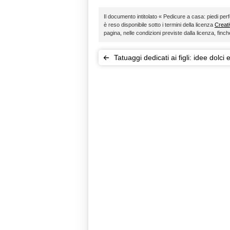
Il documento intitolato « Pedicure a casa: piedi perfet
è reso disponibile sotto i termini della licenza
Creat
pagina, nelle condizioni previste dalla licenza, fin
Tatuaggi dedicati ai figli: idee dolci 
originali