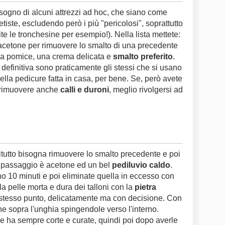
sogno di alcuni attrezzi ad hoc, che siano come
etiste, escludendo però i più "pericolosi", soprattutto
e le tronchesine per esempio!). Nella lista mettete:
 acetone per rimuovere lo smalto di una precedente
tra pomice, una crema delicata e
smalto preferito
.
 definitiva sono praticamente gli stessi che si usano
ella pedicure fatta in casa, per bene. Se, però avete
r rimuovere anche
calli e duroni
, meglio rivolgersi ad
tutto bisogna rimuovere lo smalto precedente e poi
mo passaggio è acetone ed un bel
pediluvio caldo
.
no 10 minuti e poi eliminate quella in eccesso con
a pelle morta e dura dei talloni con la
pietra
o stesso punto, delicatamente ma con decisione. Con
ine sopra l'unghia spingendole verso l'interno.
 le ha sempre corte e curate, quindi poi dopo averle