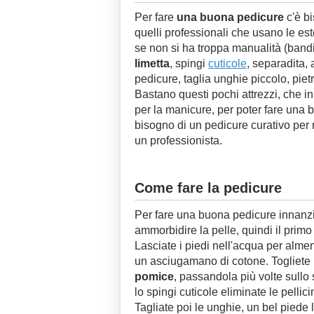
Per fare
una buona pedicure
c'è bi
quelli professionali che usano le est
se non si ha troppa manualità (bandit
limetta
, spingi
cuticole
, separadita,
pedicure, taglia unghie piccolo, pie
Bastano questi pochi attrezzi, che in
per la manicure, per poter fare una b
bisogno di un pedicure curativo pe
un professionista.
Come fare la pedicure
Per fare una buona pedicure innanzi
ammorbidire la pelle, quindi il pri
Lasciate i piedi nell'acqua per alme
un asciugamano di cotone. Togliete l
pomice
, passandola più volte sull
lo spingi cuticole eliminate le pellic
Tagliate poi le unghie, un bel piede