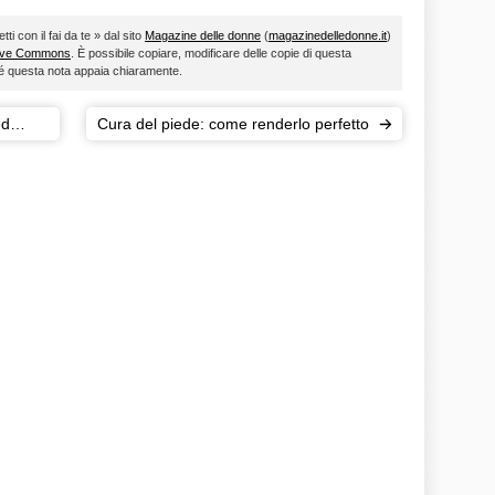
ti con il fai da te » dal sito
Magazine delle donne
(
magazinedelledonne.it
)
ive Commons
. È possibile copiare, modificare delle copie di questa
ché questa nota appaia chiaramente.
ed
Cura del piede: come renderlo perfetto