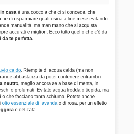
 in casa
è una coccola che ci si concede, che
, che di risparmiare qualcosina a fine mese evitando
grande manualità, ma man mano che si acquista
mpre accurati e migliori. Ecco tutto quello che c'è da
i da te perfetta
.
uvio caldo
. Riempite di acqua calda (ma non
 grande abbastanza da poter contenere entrambi i
 neutr
o, meglio ancora se a base di menta, in
freschi e profumati. Evitate acqua fredda o tiepida, ma
vi o che facciano tanra schiuma. Potete anche
i
olio essenziale di lavanda
o di rosa, per un effetto
eggera
e delicata.