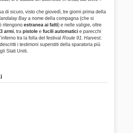
sa di sicuro, visto che giovedì, tre giorni prima della
andalay Bay
a nome della compagna (che si
ti ritengono
estranea ai fatti
) e nelle valigie, oltre
3 armi
, tra
pistole
e
fucili automatici
e parecchi
inferno tra la folla del festival
Route 91. Harvest
.
escritti i testimoni superstiti della sparatoria più
i Stati Uniti.
i