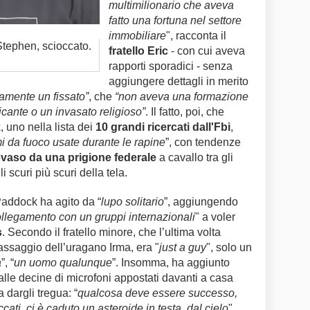
multimilionario che aveva
fatto una fortuna nel settore
immobiliare
", racconta il
 Stephen, scioccato.
fratello Eric
- con cui aveva
rapporti sporadici - senza
aggiungere dettagli in merito
amente un fissato”
, che
“non aveva una formazione
ticante o un invasato religioso”
. Il fatto, poi, che
k
, uno nella lista dei
10 grandi ricercati dall'Fbi
,
i da fuoco usate durante le rapine
”, con tendenze
vaso da una prigione federale
a cavallo tra gli
 scuri più scuri della tela.
Paddock ha agito da “
lupo solitario
”, aggiungendo
llegamento con un gruppi internazionali
" a voler
s
. Secondo il fratello minore, che l’ultima volta
assaggio dell’uragano Irma, era "
just a guy
", solo un
a
”, “
un uomo qualunque
”. Insomma, ha aggiunto
alle decine di microfoni appostati davanti a casa
 dargli tregua: “
qualcosa deve essere successo,
ati, ci è caduto un asteroide in testa, dal cielo
".