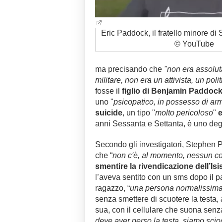
Eric Paddock, il fratello minore di
© YouTube
ma precisando che
"non era assolut
militare, non era un attivista, un poli
fosse il
figlio di Benjamin Paddoc
uno "
psicopatico, in possesso di arm
suicide
, un tipo "
molto pericoloso
"
e
anni Sessanta e Settanta, è uno degli
Secondo gli investigatori, Stephen 
che “
non c'è, al momento, nessun co
smentire la rivendicazione dell’Isi
l’aveva sentito con un sms dopo il p
ragazzo, “
una persona normalissim
senza smettere di scuotere la testa, 
sua, con il cellulare che suona senza
deve aver perso la testa, siamo sciocc