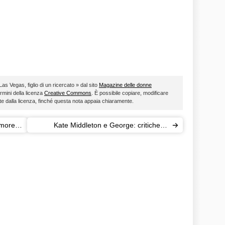
Las Vegas, figlio di un ricercato » dal sito
Magazine delle donne
ermini della licenza
Creative Commons
. È possibile copiare, modificare
ste dalla licenza, finché questa nota appaia chiaramente.
umore
Kate Middleton e George: critiche al
vetriolo dai laburisti