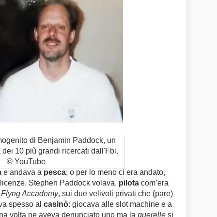
imogenito di Benjamin Paddock, un
 dei 10 più grandi ricercati dall'Fbi.
© YouTube
a
e andava a
pesca
; o per lo meno ci era andato,
 licenze. Stephen Paddock volava,
pilota
com’era
l Flyng Accademy
, sui due velivoli privati che (pare)
va spesso al
casinò
: giocava alle slot machine e a
 Una volta ne aveva denunciato uno ma la
querelle
si