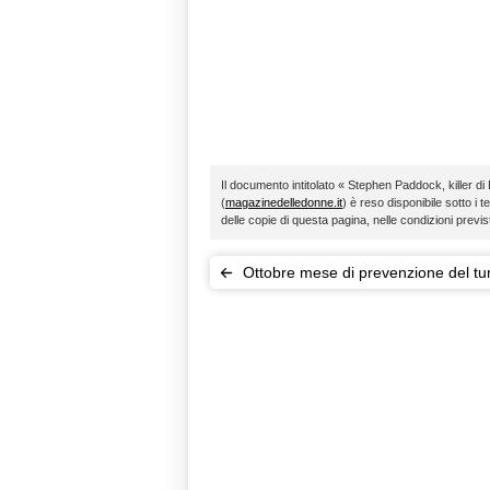
Il documento intitolato « Stephen Paddock, killer di 
(
magazinedelledonne.it
) è reso disponibile sotto i t
delle copie di questa pagina, nelle condizioni previ
Ottobre mese di prevenzione del t
al seno: eventi e visite gratis