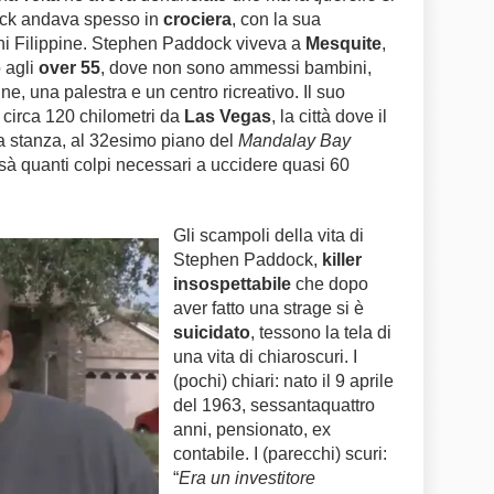
ock andava spesso in
crociera
, con la sua
gini Filippine. Stephen Paddock viveva a
Mesquite
,
o agli
over 55
, dove non sono ammessi bambini,
e, una palestra e un centro ricreativo. Il suo
circa 120 chilometri da
Las Vegas
, la città dove il
sua stanza, al 32esimo piano del
Mandalay Bay
sà quanti colpi necessari a uccidere quasi 60
Gli scampoli della vita di
Stephen Paddock,
killer
insospettabile
che dopo
aver fatto una strage si è
suicidato
, tessono la tela di
una vita di chiaroscuri. I
(pochi) chiari: nato il 9 aprile
del 1963, sessantaquattro
anni, pensionato, ex
contabile. I (parecchi) scuri:
“
Era un investitore