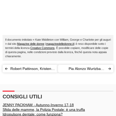
Il documento intitolato « Kate Middleton con William, George e Charlotte per gli auguri
» dal sito
Magazine delle donne
(
magazinedelledonne.it
) è reso disponibile sotto i
termini della licenza
Creative Commons
. È possibile copiare, modificare delle copie
di questa pagina, nelle condizioni previste dalla licenza, finché questa nota appaia
chiaramente.
Robert Pattinson, Kristen
Pia Alonzo Wurtzbach:
Stewart: la love story solo
Miss Universo 2015
una trovata pubblicitaria
vincitrice tra le gaffe
CONSIGLI UTILI
JENNY PACKHAM - Autunno-Inverno 17-18
Sfida delle mamme, la Polizia Postale: è una truffa
Idropulsore dentale: come funziona?