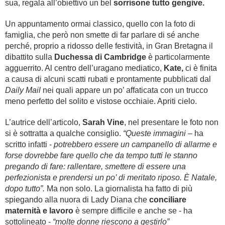
sua, regala all’obiettivo un bel
sorrisone tutto gengive.
Un appuntamento ormai classico, quello con la foto di
famiglia, che però non smette di far parlare di sé anche
perché, proprio a ridosso delle festività, in Gran Bretagna il
dibattito sulla
Duchessa di Cambridge
è particolarmente
agguerrito. Al centro dell’uragano mediatico,
Kate,
ci è finita
a causa di alcuni scatti rubati e prontamente pubblicati dal
Daily Mail
nei quali appare un po’ affaticata con un trucco
meno perfetto del solito e vistose occhiaie. Apriti cielo.
L’autrice dell’articolo,
Sarah Vine
, nel presentare le foto non
si è sottratta a qualche consiglio.
“Queste immagini
– ha
scritto infatti -
potrebbero essere un campanello di allarme e
forse dovrebbe fare quello che da tempo tutti le stanno
pregando di fare: rallentare, smettere di essere una
perfezionista e prendersi un po’ di meritato riposo. È Natale,
dopo tutto”.
Ma non solo. La giornalista ha fatto di più
spiegando alla nuora di Lady Diana che
conciliare
maternità e lavoro
è sempre difficile e anche se - ha
sottolineato -
“molte donne riescono a gestirlo”