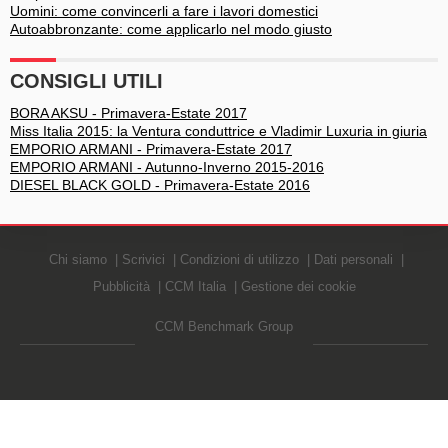
Uomini: come convincerli a fare i lavori domestici
Autoabbronzante: come applicarlo nel modo giusto
CONSIGLI UTILI
BORA AKSU - Primavera-Estate 2017
Miss Italia 2015: la Ventura conduttrice e Vladimir Luxuria in giuria
EMPORIO ARMANI - Primavera-Estate 2017
EMPORIO ARMANI - Autunno-Inverno 2015-2016
DIESEL BLACK GOLD - Primavera-Estate 2016
Chi siamo
Scrivici
Condizioni di utilizzo
Dati personali
Pubblicità
CCM Italia
Gestione dei cookie
CCM Benchmark Group