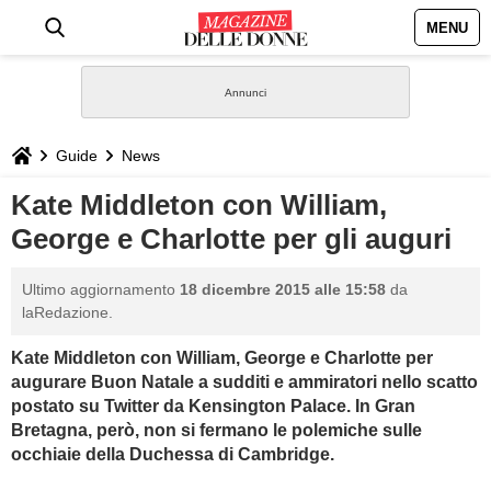
MENU
HOME
NEWS
Guide
News
STILE
Kate Middleton con William,
George e Charlotte per gli auguri
BIOGRAFIE
Ultimo aggiornamento
18 dicembre 2015 alle 15:58
da
DEFINIZIONI
laRedazione.
Kate Middleton con William, George e Charlotte per
GASTRONOMIA
augurare Buon Natale a sudditi e ammiratori nello scatto
postato su Twitter da Kensington Palace. In Gran
CAPELLI
Bretagna, però, non si fermano le polemiche sulle
occhiaie della Duchessa di Cambridge.
SESSO