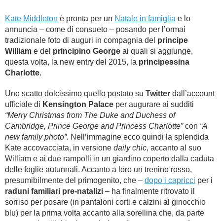
Kate Middleton
è pronta per un
Natale in famiglia
e lo
annuncia – come di consueto – posando per l’ormai
tradizionale foto di auguri in compagnia del
principe
William
e del
principino George
ai quali si aggiunge,
questa volta, la new entry del 2015, la
principessina
Charlotte
.
Uno scatto dolcissimo quello postato su
Twitter
dall’account
ufficiale di
Kensington Palace
per augurare ai sudditi
“Merry Christmas from The Duke and Duchess of
Cambridge, Prince George and Princess Charlotte”
con
“A
new family photo”.
Nell’immagine ecco quindi la splendida
Kate accovacciata, in versione
daily chic
, accanto al suo
William e ai due rampolli in un giardino coperto dalla caduta
delle foglie autunnali. Accanto a loro un trenino rosso,
presumibilmente del primogenito, che –
dopo i capricci
per i
raduni familiari pre-natalizi
– ha finalmente ritrovato il
sorriso per posare (in pantaloni corti e calzini al ginocchio
blu) per la prima volta accanto alla sorellina che, da parte