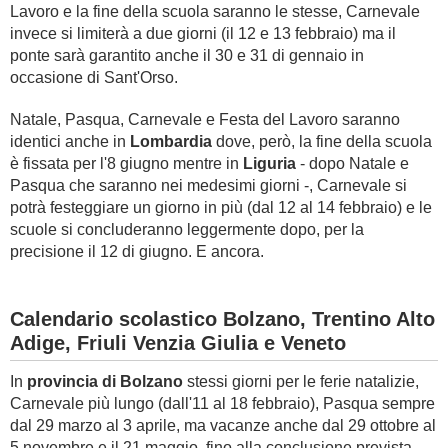
Lavoro e la fine della scuola saranno le stesse, Carnevale
invece si limiterà a due giorni (il 12 e 13 febbraio) ma il
ponte sarà garantito anche il 30 e 31 di gennaio in
occasione di Sant'Orso.
Natale, Pasqua, Carnevale e Festa del Lavoro saranno
identici anche in
Lombardia
dove, però, la fine della scuola
è fissata per l'8 giugno mentre in
Liguria
- dopo Natale e
Pasqua che saranno nei medesimi giorni -, Carnevale si
potrà festeggiare un giorno in più (dal 12 al 14 febbraio) e le
scuole si concluderanno leggermente dopo, per la
precisione il 12 di giugno. E ancora.
Calendario scolastico Bolzano, Trentino Alto
Adige, Friuli Venzia Giulia e Veneto
In
provincia di Bolzano
stessi giorni per le ferie natalizie,
Carnevale più lungo (dall'11 al 18 febbraio), Pasqua sempre
dal 29 marzo al 3 aprile, ma vacanze anche dal 29 ottobre al
5 novembre e il 21 maggio, fino alla conclusione prevista