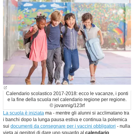
BAMBINO
DIETA
GUIDE
FORUM
Calendario scolastico 2017-2018: ecco le vacanze, i ponti
e la fine della scuola nel calendario regione per regione.
© jovannig/123rf
La scuola è iniziata
ma - mentre gli alunni si acclimatano tra
i banchi dopo la lunga pausa estiva e continua la polemica
sui
documenti da consegnare per i vaccini obbligatori
- nulla
vieta ai genitori di dare uno sguardo al
calendario