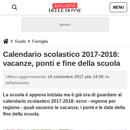
MENU
HOME
NEWS
Guide
Famiglia
STILE
Calendario scolastico 2017-2018:
vacanze, ponti e fine della scuola
BIOGRAFIE
Ultimo aggiornamento
14 settembre 2017 alle 14:59
da
DEFINIZIONI
laRedazione.
La scuola è appena iniziata ma è già ora di guardare al
GASTRONOMIA
calendario scolastico 2017-2018: ecco - regione per
regione - quali saranno le vacanze, i ponti e le date della
CAPELLI
fine della scuola.
SESSO