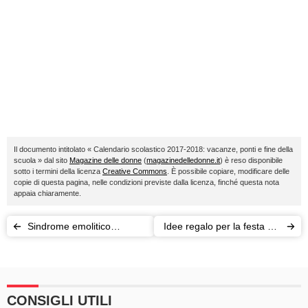
Il documento intitolato « Calendario scolastico 2017-2018: vacanze, ponti e fine della
scuola » dal sito
Magazine delle donne
(
magazinedelledonne.it
) è reso disponibile
sotto i termini della licenza
Creative Commons
. È possibile copiare, modificare delle
copie di questa pagina, nelle condizioni previste dalla licenza, finché questa nota
appaia chiaramente.
Sindrome emolitico
Idee regalo per la festa dei
uremica (SEU): cos’è?
nonni (e qualche curiosità)
CONSIGLI UTILI