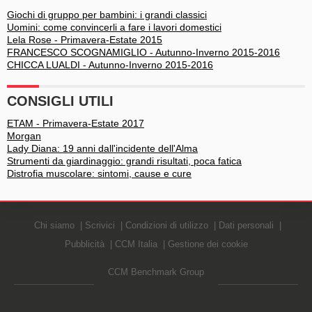
Giochi di gruppo per bambini: i grandi classici
Uomini: come convincerli a fare i lavori domestici
Lela Rose - Primavera-Estate 2015
FRANCESCO SCOGNAMIGLIO - Autunno-Inverno 2015-2016
CHICCA LUALDI - Autunno-Inverno 2015-2016
CONSIGLI UTILI
ETAM - Primavera-Estate 2017
Morgan
Lady Diana: 19 anni dall'incidente dell'Alma
Strumenti da giardinaggio: grandi risultati, poca fatica
Distrofia muscolare: sintomi, cause e cure
Chi siamo
Scrivici
Condizioni di utilizzo
Dati personali
Pubblicità
CCM Italia
Gestione dei cookie
CCM Benchmark Group