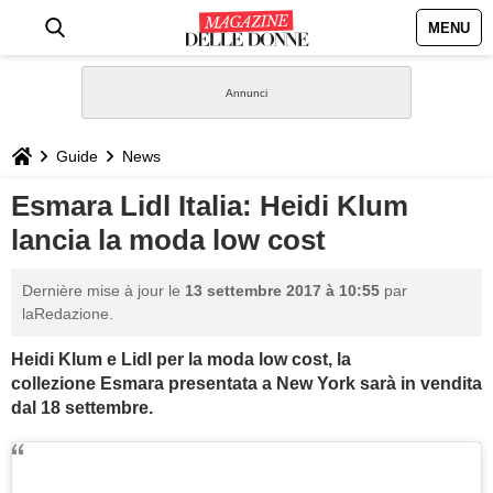
MENU
HOME
NEWS
Guide
News
STILE
Esmara Lidl Italia: Heidi Klum
lancia la moda low cost
BIOGRAFIE
Dernière mise à jour le
13 settembre 2017 à 10:55
par
DEFINIZIONI
laRedazione.
Heidi Klum e Lidl per la moda low cost, la
GASTRONOMIA
collezione Esmara presentata a New York sarà in vendita
dal 18 settembre.
CAPELLI
SESSO