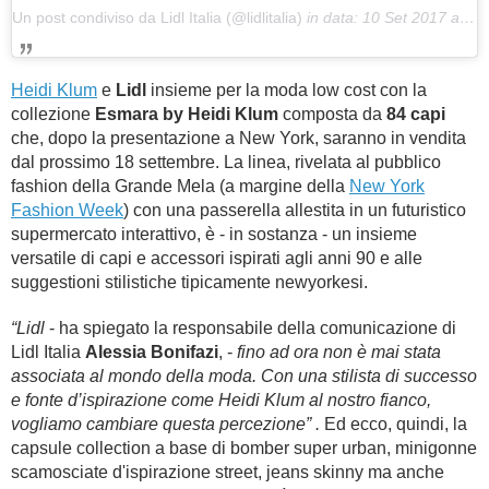
Un post condiviso da Lidl Italia (@lidlitalia)
in data:
10 Set 2017 alle ore 06:32 PDT
Heidi Klum
e
Lidl
insieme per la moda low cost con la
collezione
Esmara by Heidi Klum
composta da
84 capi
che, dopo la presentazione a New York, saranno in vendita
dal prossimo 18 settembre. La linea, rivelata al pubblico
fashion della Grande Mela (a margine della
New York
Fashion Week
) con una passerella allestita in un futuristico
supermercato interattivo, è - in sostanza - un insieme
versatile di capi e accessori ispirati agli anni 90 e alle
suggestioni stilistiche tipicamente newyorkesi.
“Lidl
- ha spiegato la responsabile della comunicazione di
Lidl Italia
Alessia Bonifazi
, -
fino ad ora non è mai stata
associata al mondo della moda. Con una stilista di successo
e fonte d’ispirazione come Heidi Klum al nostro fianco,
vogliamo cambiare questa percezione” .
Ed ecco, quindi, la
capsule collection a base di bomber super urban, minigonne
scamosciate d'ispirazione street, jeans skinny ma anche