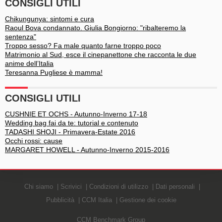
CONSIGLI UTILI
Chikungunya: sintomi e cura
Raoul Bova condannato. Giulia Bongiorno: "ribalteremo la
sentenza"
Troppo sesso? Fa male quanto farne troppo poco
Matrimonio al Sud, esce il cinepanettone che racconta le due
anime dell’Italia
Teresanna Pugliese è mamma!
CONSIGLI UTILI
CUSHNIE ET OCHS - Autunno-Inverno 17-18
Wedding bag fai da te: tutorial e contenuto
TADASHI SHOJI - Primavera-Estate 2016
Occhi rossi: cause
MARGARET HOWELL - Autunno-Inverno 2015-2016
Chi siamo
Scrivici
Condizioni di utilizzo
Dati personali
Pubblicità
CCM Italia
Gestione dei cookie
CCM Benchmark Group