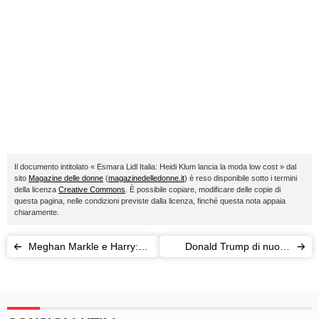
Il documento intitolato « Esmara Lidl Italia: Heidi Klum lancia la moda low cost » dal
sito
Magazine delle donne
(
magazinedelledonne.it
) è reso disponibile sotto i termini
della licenza
Creative Commons
. È possibile copiare, modificare delle copie di
questa pagina, nelle condizioni previste dalla licenza, finché questa nota appaia
chiaramente.
Meghan Markle e Harry:
Donald Trump di nuovo
prima uscita pubblica in
nonno: è nato Eric "Luke",
Canada?
il nono nipotino