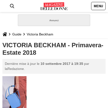
MENU
HOME
NEWS
Guide
Victoria Beckham
STILE
VICTORIA BECKHAM - Primavera-
Estate 2018
BIOGRAFIE
Dernière mise à jour le
10 settembre 2017 à 19:35
par
DEFINIZIONI
laRedazione.
GASTRONOMIA
CAPELLI
SESSO