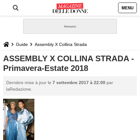
MENU
HOME
NEWS
Guide
Assembly X Collina Strada
STILE
ASSEMBLY X COLLINA STRADA -
Primavera-Estate 2018
BIOGRAFIE
Dernière mise à jour le
7 settembre 2017 à 22:00
par
DEFINIZIONI
laRedazione.
GASTRONOMIA
CAPELLI
SESSO