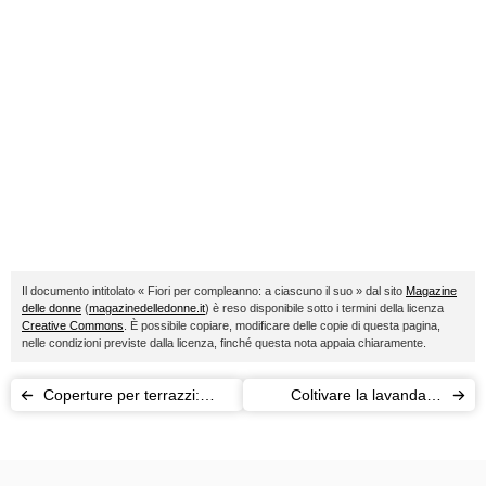
Il documento intitolato « Fiori per compleanno: a ciascuno il suo » dal sito
Magazine
delle donne
(
magazinedelledonne.it
) è reso disponibile sotto i termini della licenza
Creative Commons
. È possibile copiare, modificare delle copie di questa pagina,
nelle condizioni previste dalla licenza, finché questa nota appaia chiaramente.
Coperture per terrazzi:
Coltivare la lavanda in
gazebo, pergole,
vaso: come, dove, quando
ombrelloni o tende?
e perché