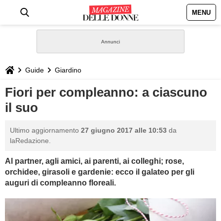
MENU
HOME
NEWS
Guide
Giardino
STILE
Fiori per compleanno: a ciascuno
il suo
BIOGRAFIE
Ultimo aggiornamento
27 giugno 2017 alle 10:53
da
DEFINIZIONI
laRedazione.
Al partner, agli amici, ai parenti, ai colleghi; rose,
GASTRONOMIA
orchidee, girasoli e gardenie: ecco il galateo per gli
auguri di compleanno floreali.
CAPELLI
SESSO