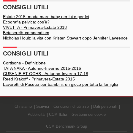
CONSIGLI UTILI
Estate 2015: moda mare baby per lui e per lei
Ecografia pelvica: cos’è?
VIVETTA - Primavera-Estate 2018
Betaserc®: compendium
Nicholas Hoult: la vita con Kristen Stewart dopo Jennifer Lawrence
CONSIGLI UTILI
Cortisone - Definizione
TATA NAKA - Autunno-Inverno 2015-2016
CUSHNIE ET OCHS - Autunno-Inverno 17-18
Reed Krakoff - Primavera-Estate 2015
Lavoretti di Pasqua per bambini: un gioco per tutta la famiglia
Chi siamo
Scrivici
Condizioni di utilizzo
Dati personali
Pubblicità
CCM Italia
Gestione dei cookie
CCM Benchmark Group