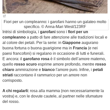
Fiori per un compleanno: i garofani hanno un galateo molto
specifico. © Anna-Mari West/123RF
Intrisi di simbologia, i
garofani
sono i
fiori per un
compleanno
a patto di fare attenzione alle tradizioni locali e
al colore dei petali. Per la serie: in
Giappone
augurano
buona fortuna o buona guarigione ma in
Francia
(e nei
paesi francofoni) si regalano in occasione di lutti e funerali.
E ancora: il
garofano rosa
è il simbolo dell’amore materno,
quello
rosso scuro
esprime amore profondo, mentre
rosso
chiaro
ammirazione e
bianco
l'amore puro. Infine, i
petali
striati
raccontano il rammarico per un amore non
corrisposto.
A chi regalarli:
rosa alla mamma (non necessariamente la
vostra) e, con le dovute cautele, al partner nelle sfumature
del rosso.