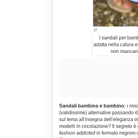
I sandali per bam
adatta nella calura es
non mancano
Sandali bambina e bambino:
i mod
(validissime) alternative passando d
sul tema all'insegna dell'eleganza in
modelli in circolazione? Il segreto è 
fashion addicted
in formato mignon o