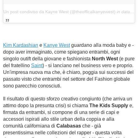
Un post condiviso da Kayne West (@theofficalkanyewest)
in data:
22
Kim Kardashian
e
Kanye West
guardano alla moda baby e -
dopo aver immaginato, come spiegano entrambi, ogni
singolo outift della giovane e fashionista
North West
(e pure
del fratellino
Saint
) - si lanciano nel business vero e proprio.
Un'impresa nuova ma che, è chiaro, poggia sui successi del
passato visto che entrambi nel settore del Fashion globale
sono parecchio conosciuti.
Il risultato di questo sforzo creativo congiunto (che arriva un
attimo dopo la presunta crisi) si chiama
The Kids Supply
e,
firmata da entrambi, si compone di una serie di capi e
accessori ispirati allo stile urban della coppia e alla
comunità californiana di
Calabasas
che - già
presentissima nelle collezioni del rapper - questa volta