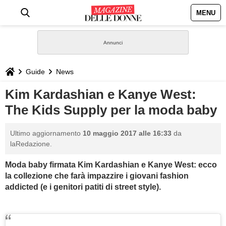
MENU
HOME
NEWS
Guide
News
STILE
Kim Kardashian e Kanye West:
The Kids Supply per la moda baby
BIOGRAFIE
Ultimo aggiornamento
10 maggio 2017 alle 16:33
da
DEFINIZIONI
laRedazione.
Moda baby firmata Kim Kardashian e Kanye West: ecco
GASTRONOMIA
la collezione che farà impazzire i giovani fashion
addicted (e i genitori patiti di street style).
CAPELLI
SESSO