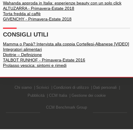
Wahanda approda in Italia: esperienze beauty con un solo click
ALTUZARRA - Primavera-Estate 2018
Torta fredda al caffè
GIVENCHY - Primavera-Estate 2018
CONSIGLI UTILI
Mamma o Papà? Intervista alla coppia Cortellesi-Albanese [VIDEO]
Integratori alimentari
Diottrie – Definizione
TALBOT RUNHOF - Primavera-Estate 2016
Prolasso vescica: sintomi e rimedi
Chi siamo
Scrivici
Condizioni di utilizzo
Dati personali
Pubblicità
CCM Italia
Gestione dei cookie
CCM Benchmark Group