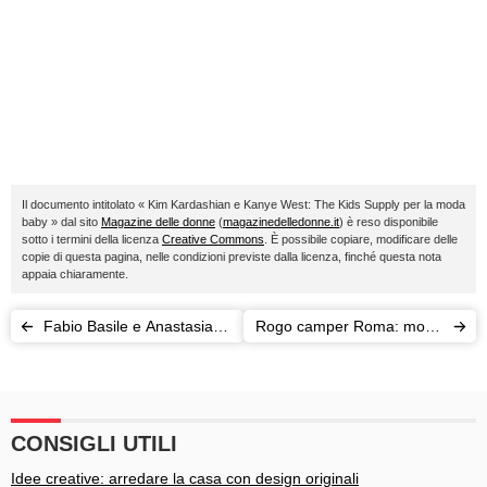
Il documento intitolato « Kim Kardashian e Kanye West: The Kids Supply per la moda
baby » dal sito
Magazine delle donne
(
magazinedelledonne.it
) è reso disponibile
sotto i termini della licenza
Creative Commons
. È possibile copiare, modificare delle
copie di questa pagina, nelle condizioni previste dalla licenza, finché questa nota
appaia chiaramente.
Fabio Basile e Anastasia
Rogo camper Roma: morte
Kuzmina: scoppia la
3 sorelle rom, la solidarietà
scintilla
dei cittadini
CONSIGLI UTILI
Idee creative: arredare la casa con design originali