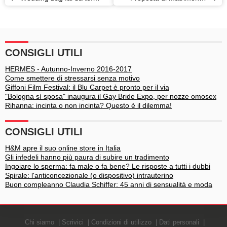
tutorial e contenuto
idee romantiche ed
originali
CONSIGLI UTILI
HERMES - Autunno-Inverno 2016-2017
Come smettere di stressarsi senza motivo
Giffoni Film Festival: il Blu Carpet è pronto per il via
"Bologna sì sposa" inaugura il Gay Bride Expo, per nozze omosex
Rihanna: incinta o non incinta? Questo è il dilemma!
CONSIGLI UTILI
H&M apre il suo online store in Italia
Gli infedeli hanno più paura di subire un tradimento
Ingoiare lo sperma: fa male o fa bene? Le risposte a tutti i dubbi
Spirale: l'anticoncezionale (o dispositivo) intrauterino
Buon compleanno Claudia Schiffer: 45 anni di sensualità e moda
Chi siamo
Scrivici
Condizioni di utilizzo
Dati personali