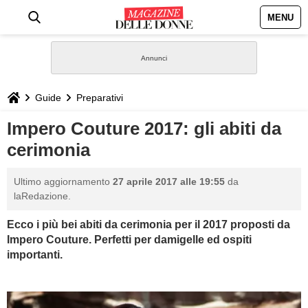
MENU
HOME
NEWS
Guide
Preparativi
STILE
Impero Couture 2017: gli abiti da
cerimonia
BIOGRAFIE
Ultimo aggiornamento
27 aprile 2017 alle 19:55
da
DEFINIZIONI
laRedazione.
Ecco i più bei abiti da cerimonia per il 2017 proposti da
GASTRONOMIA
Impero Couture. Perfetti per damigelle ed ospiti
importanti.
CAPELLI
SESSO