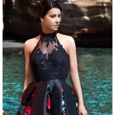
BAMBINO
DIETA
GUIDE
FORUM