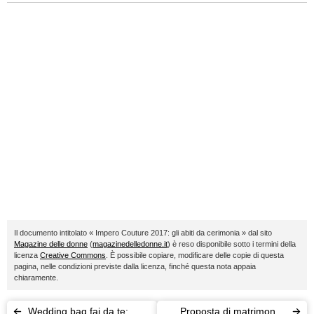
Il documento intitolato « Impero Couture 2017: gli abiti da cerimonia » dal sito
Magazine delle donne
(
magazinedelledonne.it
) è reso disponibile sotto i termini della
licenza
Creative Commons
. È possibile copiare, modificare delle copie di questa
pagina, nelle condizioni previste dalla licenza, finché questa nota appaia
chiaramente.
Wedding bag fai da te:
Proposta di matrimonio: