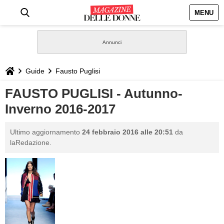
MENU
HOME
NEWS
Guide
Fausto Puglisi
STILE
FAUSTO PUGLISI - Autunno-
Inverno 2016-2017
BIOGRAFIE
Ultimo aggiornamento
24 febbraio 2016 alle 20:51
da
DEFINIZIONI
laRedazione.
GASTRONOMIA
CAPELLI
SESSO