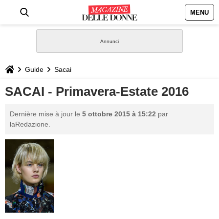
MENU
HOME
NEWS
Guide
Sacai
STILE
SACAI - Primavera-Estate 2016
BIOGRAFIE
Dernière mise à jour le
5 ottobre 2015 à 15:22
par
laRedazione.
DEFINIZIONI
GASTRONOMIA
CAPELLI
SESSO