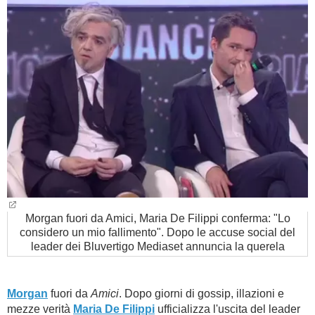
BAMBINO
DIETA
GUIDE
FORUM
Morgan fuori da Amici, Maria De Filippi conferma: "Lo
considero un mio fallimento". Dopo le accuse social del
leader dei Bluvertigo Mediaset annuncia la querela
Morgan
fuori da
Amici
. Dopo giorni di gossip, illazioni e
mezze verità
Maria De Filippi
ufficializza l'uscita del leader