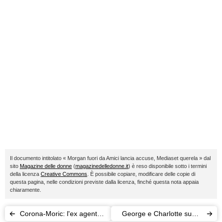
Il documento intitolato « Morgan fuori da Amici lancia accuse, Mediaset querela » dal
sito
Magazine delle donne
(
magazinedelledonne.it
) è reso disponibile sotto i termini
della licenza
Creative Commons
. È possibile copiare, modificare delle copie di
questa pagina, nelle condizioni previste dalla licenza, finché questa nota appaia
chiaramente.
Corona-Moric: l'ex agente
George e Charlotte super