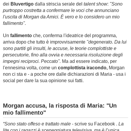
dei
Bluvertigo
dalla striscia serale del
talent show
:
"Sono
purtroppo costretta a confermare le voci che annunciano
l'uscita di Morgan da Amici. È vero e lo considero un mio
fallimento".
Un
fallimento
che, conferma l'ideatrice del programma,
arriva dopo che tutto è improvvisamente
"degenerato. Da lui
sono partiti gli insulti, le accuse, le teorie complottiste e
persecutorie, fino alla ovvia e necessaria risoluzione degli
impegni reciproci. Peccato".
Ma ad essere indicato, per
l'ennesima volta, come un
complottista iracondo,
Morgan
non ci sta e - a poche ore dalle dichiarazioni di Maria - usa i
social per dare la sua opinione sui fatti.
Morgan accusa, la risposta di Maria: "Un
mio fallimento"
“Sono stato offeso e trattato male
- scrive su Facebook .
La
lite con i ragazzi è sceneggiatura televisiva, ma è l’unica