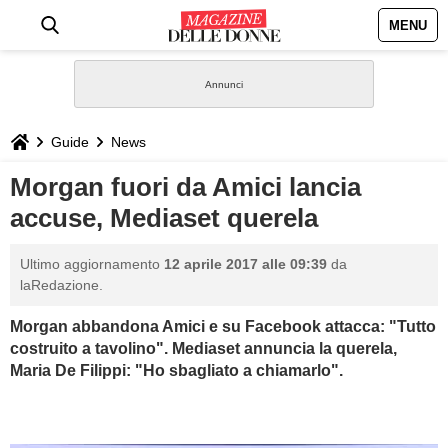
MENU
HOME
NEWS
Guide
News
STILE
Morgan fuori da Amici lancia
accuse, Mediaset querela
BIOGRAFIE
Ultimo aggiornamento
12 aprile 2017 alle 09:39
da
DEFINIZIONI
laRedazione.
Morgan
abbandona Amici e su Facebook attacca: "Tutto
GASTRONOMIA
costruito a tavolino". Mediaset annuncia la querela,
Maria De Filippi: "Ho sbagliato a chiamarlo".
CAPELLI
SESSO