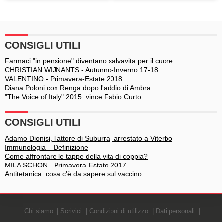
accusa Luigi Maria
star al matrimonio di Pippa
Favoloso
Middleton
CONSIGLI UTILI
Farmaci "in pensione" diventano salvavita per il cuore
CHRISTIAN WIJNANTS - Autunno-Inverno 17-18
VALENTINO - Primavera-Estate 2018
Diana Poloni con Renga dopo l'addio di Ambra
"The Voice of Italy" 2015: vince Fabio Curto
CONSIGLI UTILI
Adamo Dionisi, l'attore di Suburra, arrestato a Viterbo
Immunologia – Definizione
Come affrontare le tappe della vita di coppia?
MILA SCHON - Primavera-Estate 2017
Antitetanica: cosa c'è da sapere sul vaccino
Chi siamo
Scrivici
Condizioni di utilizzo
Dati personali