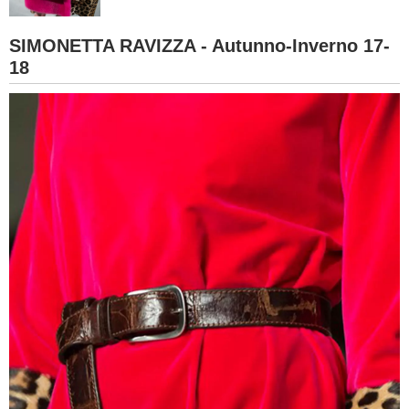
BAMBINO
SIMONETTA RAVIZZA - Autunno-Inverno 17-
18
DIETA
GUIDE
FORUM