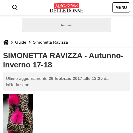
MENU
HOME
NEWS
Guide
Simonetta Ravizza
STILE
SIMONETTA RAVIZZA - Autunno-
Inverno 17-18
BIOGRAFIE
Ultimo aggiornamento
26 febbraio 2017 alle 13:25
da
DEFINIZIONI
laRedazione.
GASTRONOMIA
CAPELLI
SESSO