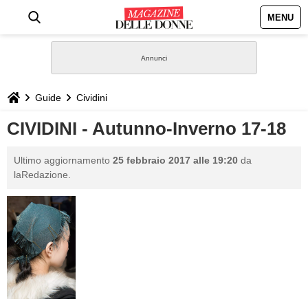
MENU
HOME
NEWS
Guide
Cividini
STILE
CIVIDINI - Autunno-Inverno 17-18
BIOGRAFIE
Ultimo aggiornamento
25 febbraio 2017 alle 19:20
da
laRedazione.
DEFINIZIONI
GASTRONOMIA
CAPELLI
SESSO