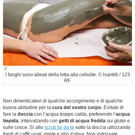
I fanghi sono alleati della lotta alla cellulite. © lsantilli / 123
RF
Non dimenticatevi di qualche accorgimento e di qualche
buona abitudine per la
cura del vostro corpo
. Evitate di
fare la
doccia
con l’acqua troppo calda, preferendo l’
acqua
tiepida
, intervallando con
getti di acqua fredda
sui glutei e
sulle cosce. Sì allo
scrub fai da te
sotto la doccia utilizzando
fondi di caffè usati, miele e olio d’oliva. Non indossate