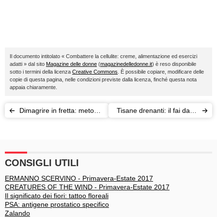
Il documento intitolato « Combattere la cellulite: creme, alimentazione ed esercizi
adatti » dal sito
Magazine delle donne
(
magazinedelledonne.it
) è reso disponibile
sotto i termini della licenza
Creative Commons
. È possibile copiare, modificare delle
copie di questa pagina, nelle condizioni previste dalla licenza, finché questa nota
appaia chiaramente.
Dimagrire in fretta: metodi
Tisane drenanti: il fai da te
e segreti per riuscire in
che funziona
modo sano
CONSIGLI UTILI
ERMANNO SCERVINO - Primavera-Estate 2017
CREATURES OF THE WIND - Primavera-Estate 2017
Il significato dei fiori: tattoo floreali
PSA: antigene prostatico specifico
Zalando