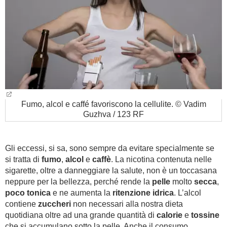
Fumo, alcol e caffé favoriscono la cellulite. © Vadim
Guzhva / 123 RF
Gli eccessi, si sa, sono sempre da evitare specialmente se
si tratta di
fumo
,
alcol
e
caffè
. La nicotina contenuta nelle
sigarette, oltre a danneggiare la salute, non è un toccasana
neppure per la bellezza, perché rende la
pelle
molto
secca
,
poco tonica
e ne aumenta la
ritenzione idrica
. L’alcol
contiene
zuccheri
non necessari alla nostra dieta
quotidiana oltre ad una grande quantità di
calorie
e
tossine
che si accumulano sotto la pelle. Anche il consumo