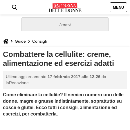
MENU
HOME
NEWS
Guide
Consigli
STILE
Combattere la cellulite: creme,
alimentazione ed esercizi adatti
BIOGRAFIE
Ultimo aggiornamento
17 febbraio 2017 alle 12:26
da
DEFINIZIONI
laRedazione.
Come eliminare la cellulite? Il nemico numero uno delle
GASTRONOMIA
donne, magre e grasse indistintamente, soprattutto su
cosce e glutei. Ecco tutti i consigli, alimentazione ed
CAPELLI
esercizi, per combatterla.
SESSO