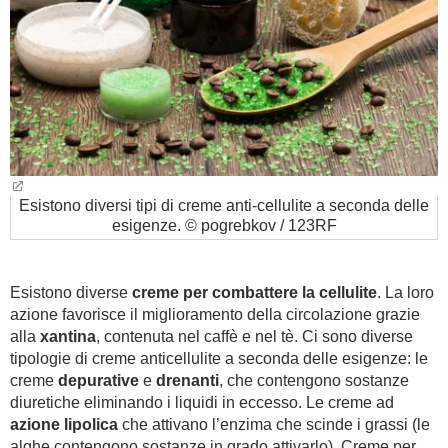
Esistono diversi tipi di creme anti-cellulite a seconda delle
esigenze. © pogrebkov / 123RF
Esistono diverse
creme
per combattere la cellulite
. La loro
azione favorisce il miglioramento della circolazione grazie
alla
xantina
, contenuta nel caffè e nel tè. Ci sono diverse
tipologie di creme anticellulite a seconda delle esigenze: le
creme
depurative
e
drenanti
, che contengono sostanze
diuretiche eliminando i liquidi in eccesso. Le creme ad
azione lipolica
che attivano l’enzima che scinde i grassi (le
alghe contengono sostanze in grado attivarlo). Creme per