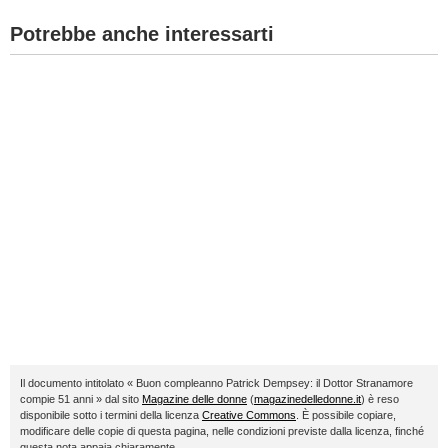
Potrebbe anche interessarti
Il documento intitolato « Buon compleanno Patrick Dempsey: il Dottor Stranamore
compie 51 anni » dal sito
Magazine delle donne
(
magazinedelledonne.it
) è reso
disponibile sotto i termini della licenza
Creative Commons
. È possibile copiare,
modificare delle copie di questa pagina, nelle condizioni previste dalla licenza, finché
questa nota appaia chiaramente.