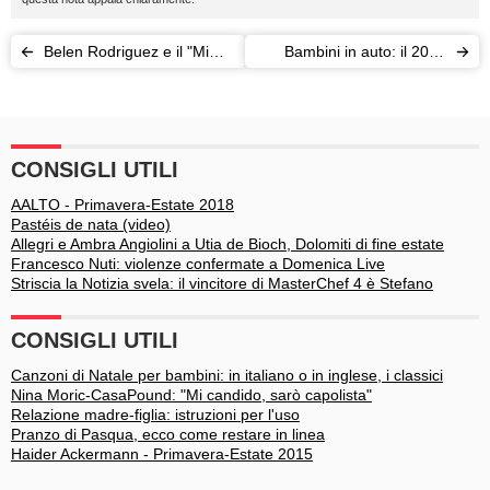
Belen Rodriguez e il "Mi
Bambini in auto: il 2017
Loco" che smentisce la
porta nuove regole
crisi con Iannone
CONSIGLI UTILI
AALTO - Primavera-Estate 2018
Pastéis de nata (video)
Allegri e Ambra Angiolini a Utia de Bioch, Dolomiti di fine estate
Francesco Nuti: violenze confermate a Domenica Live
Striscia la Notizia svela: il vincitore di MasterChef 4 è Stefano
CONSIGLI UTILI
Canzoni di Natale per bambini: in italiano o in inglese, i classici
Nina Moric-CasaPound: "Mi candido, sarò capolista"
Relazione madre-figlia: istruzioni per l'uso
Pranzo di Pasqua, ecco come restare in linea
Haider Ackermann - Primavera-Estate 2015