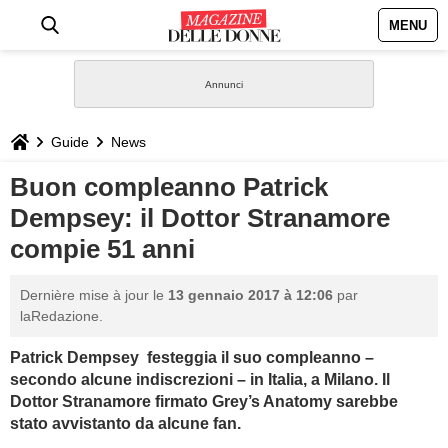
MENU
HOME
NEWS
Guide
News
STILE
Buon compleanno Patrick
Dempsey: il Dottor Stranamore
BIOGRAFIE
compie 51 anni
DEFINIZIONI
Dernière mise à jour le
13 gennaio 2017 à 12:06
par
laRedazione.
GASTRONOMIA
Patrick Dempsey festeggia il suo compleanno –
secondo alcune indiscrezioni – in Italia, a Milano. Il
CAPELLI
Dottor Stranamore firmato Grey’s Anatomy sarebbe
stato avvistanto da alcune fan.
SESSO