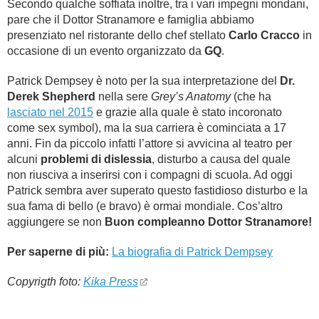
Secondo qualche soffiata inoltre, tra i vari impegni mondani,
pare che il Dottor Stranamore e famiglia abbiamo
presenziato nel ristorante dello chef stellato
Carlo Cracco
in
occasione di un evento organizzato da
GQ
.
Patrick Dempsey è noto per la sua interpretazione del
Dr.
Derek Shepherd
nella sere
Grey’s Anatomy
(che ha
lasciato nel 2015
e grazie alla quale è stato incoronato
come sex symbol), ma la sua carriera è cominciata a 17
anni. Fin da piccolo infatti l’attore si avvicina al teatro per
alcuni
problemi di dislessia
, disturbo a causa del quale
non riusciva a inserirsi con i compagni di scuola. Ad oggi
Patrick sembra aver superato questo fastidioso disturbo e la
sua fama di bello (e bravo) è ormai mondiale. Cos’altro
aggiungere se non
Buon compleanno Dottor Stranamore!
Per saperne di più:
La biografia di Patrick Dempsey
Copyrigth foto:
Kika Press