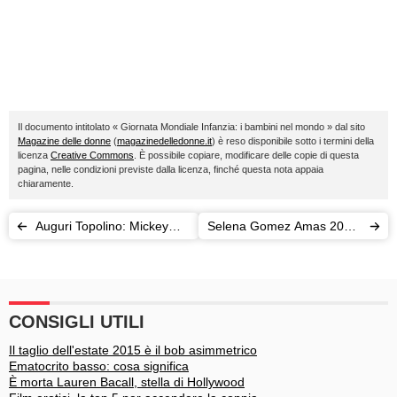
Il documento intitolato « Giornata Mondiale Infanzia: i bambini nel mondo » dal sito
Magazine delle donne
(
magazinedelledonne.it
) è reso disponibile sotto i termini della
licenza
Creative Commons
. È possibile copiare, modificare delle copie di questa
pagina, nelle condizioni previste dalla licenza, finché questa nota appaia
chiaramente.
Auguri Topolino: Mickey
Selena Gomez Amas 2016:
Mouse, 88 anni e non
ritorno in rosso Prada
sentirli
CONSIGLI UTILI
Il taglio dell'estate 2015 è il bob asimmetrico
Ematocrito basso: cosa significa
È morta Lauren Bacall, stella di Hollywood