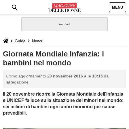
MENU
HOME
NEWS
Guide
News
STILE
Giornata Mondiale Infanzia: i
bambini nel mondo
BIOGRAFIE
Ultimo aggiornamento
20 novembre 2016 alle 10:15
da
DEFINIZIONI
laRedazione.
Il 20 novembre ricorre la Giornata Mondiale dell'Infanzia
GASTRONOMIA
e UNICEF fa luce sulla situazione dei minori nel mondo:
sei milioni di bambini ogni anno muoiono per cause
CAPELLI
prevedibili.
SESSO