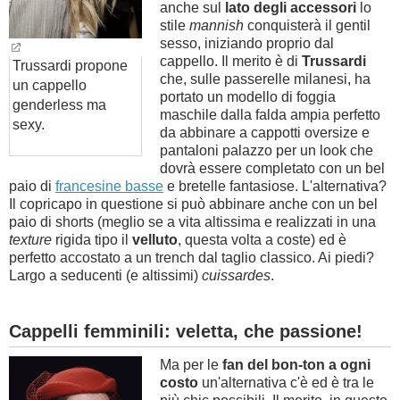
anche sul
lato degli accessori
lo
stile
mannish
conquisterà il gentil
sesso, iniziando proprio dal
cappello. Il merito è di
Trussardi
Trussardi propone
che, sulle passerelle milanesi, ha
un cappello
portato un modello di foggia
genderless ma
maschile dalla falda ampia perfetto
sexy.
da abbinare a cappotti oversize e
pantaloni palazzo per un look che
dovrà essere completato con un bel
paio di
francesine basse
e bretelle fantasiose. L'alternativa?
Il copricapo in questione si può abbinare anche con un bel
paio di shorts (meglio se a vita altissima e realizzati in una
texture
rigida tipo il
velluto
, questa volta a coste) ed è
perfetto accostato a un trench dal taglio classico. Ai piedi?
Largo a seducenti (e altissimi)
cuissardes
.
Cappelli femminili: veletta, che passione!
Ma per le
fan del bon-ton a ogni
costo
un'alternativa c'è ed è tra le