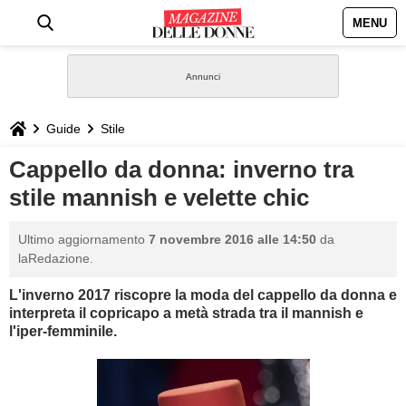
MENU
HOME
NEWS
Guide
Stile
STILE
Cappello da donna: inverno tra
stile mannish e velette chic
BIOGRAFIE
Ultimo aggiornamento
7 novembre 2016 alle 14:50
da
DEFINIZIONI
laRedazione.
L'inverno 2017 riscopre la moda del cappello da donna e
GASTRONOMIA
interpreta il copricapo a metà strada tra il mannish e
l'iper-femminile.
CAPELLI
SESSO