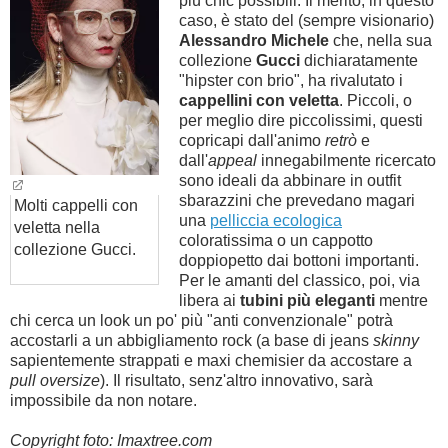
più chic possibili. Il merito, in questo
caso, è stato del (sempre visionario)
Alessandro Michele
che, nella sua
collezione
Gucci
dichiaratamente
"hipster con brio", ha rivalutato i
cappellini con veletta
. Piccoli, o
per meglio dire piccolissimi, questi
copricapi dall'animo
retrò
e
dall'
appeal
innegabilmente ricercato
sono ideali da abbinare in outfit
sbarazzini che prevedano magari
Molti cappelli con
una
pelliccia ecologica
veletta nella
coloratissima o un cappotto
collezione Gucci.
doppiopetto dai bottoni importanti.
Per le amanti del classico, poi, via
libera ai
tubini più eleganti
mentre
chi cerca un look un po' più "anti convenzionale" potrà
accostarli a un abbigliamento rock (a base di jeans
skinny
sapientemente strappati e maxi chemisier da accostare a
pull oversize
). Il risultato, senz'altro innovativo, sarà
impossibile da non notare.
Copyright foto: Imaxtree.com