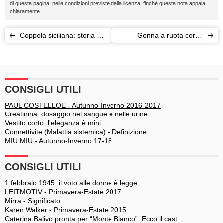
di questa pagina, nelle condizioni previste dalla licenza, finché questa nota appaia
chiaramente.
Coppola siciliana: storia e
Gonna a ruota corta:
abbinamenti di un must
tendenze in passerella
CONSIGLI UTILI
PAUL COSTELLOE - Autunno-Inverno 2016-2017
Creatinina: dosaggio nel sangue e nelle urine
Vestito corto: l'eleganza è mini
Connettivite (Malattia sistemica) - Definizione
MIU MIU - Autunno-Inverno 17-18
CONSIGLI UTILI
1 febbraio 1945: il voto alle donne è legge
LEITMOTIV - Primavera-Estate 2017
Mirra - Significato
Karen Walker - Primavera-Estate 2015
Caterina Balivo pronta per “Monte Bianco”. Ecco il cast