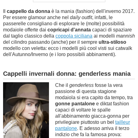
Il
cappello da donna
è la mania (fashion) dell'inverno 2017.
Per essere glamour anche nel
daily outfit
, infatti, le
passerelle consigliano di esplorare le (molte) possibilità
modaiole offerte dai
copricapi d'annata
capaci di spaziare
dal taglio classico della
coppola siciliana
ai modelli
mannish
del cilindro passando (anche) per il sempre
ultra-stiloso
modello con veletta: ecco i modelli più cool visti sui catwalk
dell'Autunno/Inverno (e i loro possibili abbinamenti).
Cappelli invernali donna: genderless mania
Che il
genderless
fosse la vera
passione di questa stagione
modaiola si era capito da tempo, tra
gonne pantalone
e diktat fashion
capaci di voltare le spalle
all'abbinamento giacca-gonna per
privilegiare piuttosto un bel
tailleur
pantalone
. E adesso arriva il terzo
indizio che fa la famosa prova: