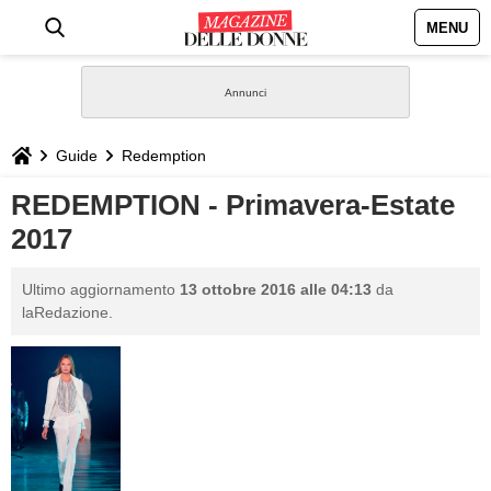
MENU
HOME
NEWS
Guide
Redemption
STILE
REDEMPTION - Primavera-Estate
2017
BIOGRAFIE
Ultimo aggiornamento
13 ottobre 2016 alle 04:13
da
DEFINIZIONI
laRedazione.
GASTRONOMIA
CAPELLI
SESSO