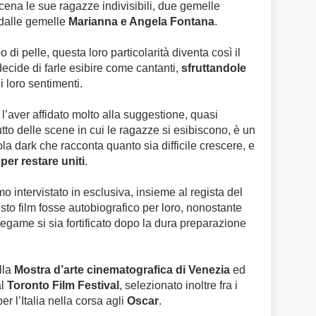
cena le sue ragazze indivisibili, due gemelle
e dalle gemelle
Marianna e Angela Fontana
.
 di pelle, questa loro particolarità diventa così il
decide di farle esibire come cantanti,
sfruttandole
i loro sentimenti.
l’aver affidato molto alla suggestione, quasi
utto delle scene in cui le ragazze si esibiscono, è un
ola dark che racconta quanto sia difficile crescere, e
per restare uniti
.
o intervistato in esclusiva, insieme al regista del
sto film fosse autobiografico per loro, nonostante
 legame si sia fortificato dopo la dura preparazione
lla
Mostra d’arte cinematografica di Venezia
ed
al
Toronto Film Festival
, selezionato inoltre fra i
 l’Italia nella corsa agli
Oscar
.