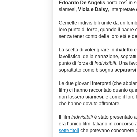
Edoardo De Angelis
porta così in s
siamesi,
Viola e Daisy
, interpretat
Gemelle indivisibili unite da un lembo
loro punto di forza, quando il padre 
senza tener conto della loro età e de
La scelta di voler girare in
dialetto
e 
favolistica, della narrazione, sopratt
punto di forza di
Indivisibili
. Una fav
soprattutto come bisogna
separarsi 
Le due giovani interpreti (che abbiam
film) ci hanno raccontato quanto que
non fossero
siamesi
, e come il loro
che hanno dovuto affrontare.
Il film
Indivisibili
è stato presentato a
era l’unico film italiano in concorso 
sette titoli
che potevano concorrere per