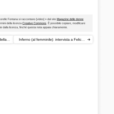
e sorelle Fontana si raccontano [video] » dal sito
Magazine delle donne
ermini della licenza
Creative Commons
. È possibile copiare, modificare
ste dalla licenza, finché questa nota appaia chiaramente.
della
Inferno (al femminile): intervista a Felicity
Jones [video]