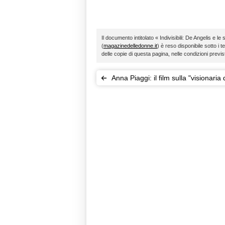
Il documento intitolato « Indivisibili: De Angelis e l
(
magazinedelledonne.it
) è reso disponibile sotto i t
delle copie di questa pagina, nelle condizioni previ
Anna Piaggi: il film sulla "visionaria 
moda"