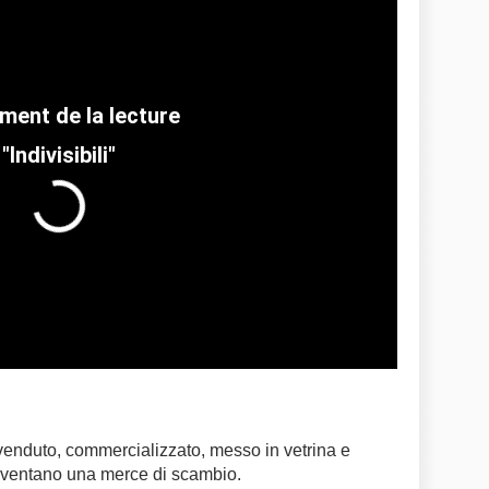
"Indivisibili"
 venduto, commercializzato, messo in vetrina e
 diventano una merce di scambio.