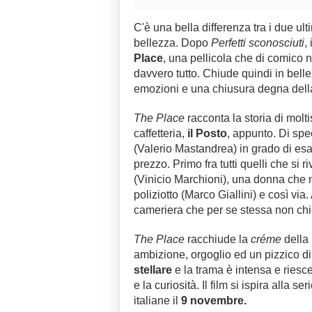
C'è una bella differenza tra i due ulti
bellezza. Dopo
Perfetti sconosciuti
,
Place
, una pellicola che di comico 
davvero tutto. Chiude quindi in bell
emozioni e una chiusura degna dell
The Place
racconta la storia di molt
caffetteria,
il Posto
, appunto. Di spe
(Valerio Mastandrea) in grado di es
prezzo. Primo fra tutti quelli che si r
(Vinicio Marchioni), una donna che n
poliziotto (Marco Giallini) e così vi
cameriera che per se stessa non chi
The Place
racchiude la
créme
della 
ambizione, orgoglio ed un pizzico di 
stellare
e la trama è intensa e riesc
e la curiosità. Il film si ispira alla ser
italiane il
9 novembre.