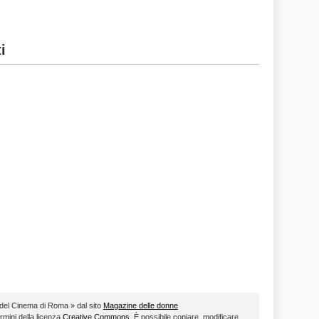
i
a del Cinema di Roma » dal sito
Magazine delle donne
ermini della licenza
Creative Commons
. È possibile copiare, modificare