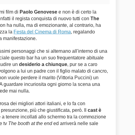
mi film di
Paolo Genovese
e non è di certo la
 infatti il regista conquista di nuovo tutti con
The
non ha nulla, ma di emozionante, al contrario, ha
ezza la
Festa del Cinema di Roma
, regalando
a manifestazione.
issimi personaggi che si alternano all'interno di una
ciale questo bar ha un suo frequentatore abituale
audire un
desiderio a chiunque
, pur se a caro
ivolgono a lui un padre con il figlio malato di cancro,
on vuole perdere il marito (Vittoria Puccini) un
a. A guardare incuriosita ogni giorno la scena una
ede mai nulla.
rosa dei migliori attori italiani, e lo fa con
presunzione, più che giustificata, però. Il
cast è
e a tenere incollati allo schermo tra la commozione
ie tv
The booth at the end
ed arriverà nelle sale