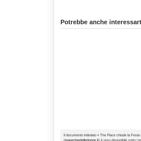
Potrebbe anche interessart
Il documento intitolato « The Place chiude la Fest
(
magazinedelledonne.it
) è reso disponibile sotto i t