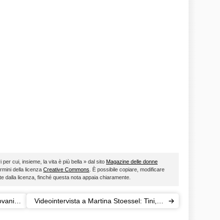
i per cui, insieme, la vita è più bella » dal sito
Magazine delle donne
ermini della licenza
Creative Commons
. È possibile copiare, modificare
ste dalla licenza, finché questa nota appaia chiaramente.
ovani
Videointervista a Martina Stoessel: Tini, la
moda e il nuovo progetto