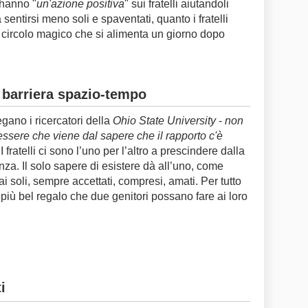
e hanno "
un'azione positiva
" sui fratelli aiutandoli
sentirsi meno soli e spaventati, quanto i fratelli
n circolo magico che si alimenta un giorno dopo
ni barriera spazio-tempo
egano i ricercatori della
Ohio State University
-
non
sere che viene dal sapere che il rapporto c'è
 I fratelli ci sono l’uno per l’altro a prescindere dalla
za. Il solo sapere di esistere dà all’uno, come
ai soli, sempre accettati, compresi, amati. Per tutto
il più bel regalo che due genitori possano fare ai loro
i