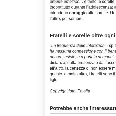
proprie emozioni"
, e tanto le sorell
(soprattutto durante l’adolescenza) a 
infondono
coraggio
alle sorelle. U
l’altro, per sempre.
Fratelli e sorelle oltre og
"
La frequenza delle interazioni
- spi
ha nessuna connessione con il benes
ancora, esiste, è a portata di mano
".
distanza, dalla presenza o dall’assen
all’altro, la certezza di non essere m
questo, e molto altro, i fratelli sono 
figli.
Copyright foto: Fotolia
Potrebbe anche interessart