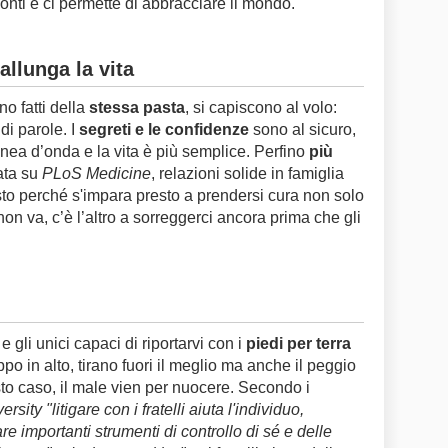
zonti e ci permette di abbracciare il mondo.
allunga la vita
no fatti della
stessa pasta
, si capiscono al volo:
di parole. I
segreti e le confidenze
sono al sicuro,
inea d’onda e la vita è più semplice. Perfino
più
ata su
PLoS Medicine
, relazioni solide in famiglia
to perché s'impara presto a prendersi cura non solo
on va, c’è l’altro a sorreggerci ancora prima che gli
e gli unici capaci di riportarvi con i
piedi per terra
ppo in alto, tirano fuori il meglio ma anche il peggio
to caso, il male vien per nuocere. Secondo i
ity "litigare con i fratelli aiuta l'individuo,
re importanti strumenti di controllo di sé e delle