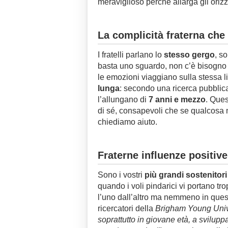
meraviglioso perché allarga gli oriz
La complicità fraterna che 
I fratelli parlano lo
stesso gergo
, so
basta uno sguardo, non c’è bisogno 
le emozioni viaggiano sulla stessa l
lunga
: secondo una ricerca pubblic
l’allungano di
7 anni e mezzo
. Ques
di sé, consapevoli che se qualcosa n
chiediamo aiuto.
Fraterne influenze positive
Sono i vostri
più grandi sostenitori
quando i voli pindarici vi portano tro
l’uno dall’altro ma nemmeno in ques
ricercatori della
Brigham Young Univers
soprattutto in giovane età, a sviluppa