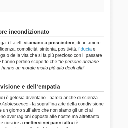
re incondizionato
: i fratelli
si amano a prescindere,
di un amore
fidenza, complicità, sintonia, positività,
fiducia
e
galo della vita che si fa più prezioso con il passare
y
hanno perfino scoperto che "
le persone anziane
 hanno un morale molto più alto degli altri
".
divisione e dell’empatia
izio) è gelosia diventano - parola anche di scienza
n Adolescence
- la sopraffina arte della condivisione
e un giorno sull’altro che non siamo gli unici al
ono aver ragioni opposte alle nostre ma altrettanto
 e riuscire a
mettersi nei panni altrui
è