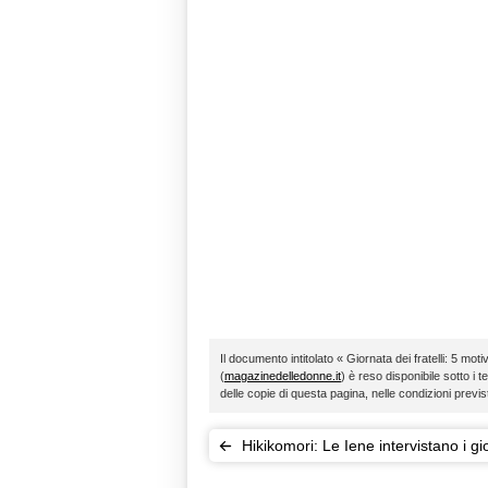
Il documento intitolato « Giornata dei fratelli: 5 motiv
(
magazinedelledonne.it
) è reso disponibile sotto i t
delle copie di questa pagina, nelle condizioni previ
Hikikomori: Le Iene intervistano i gi
reclusi dell'era 2.0