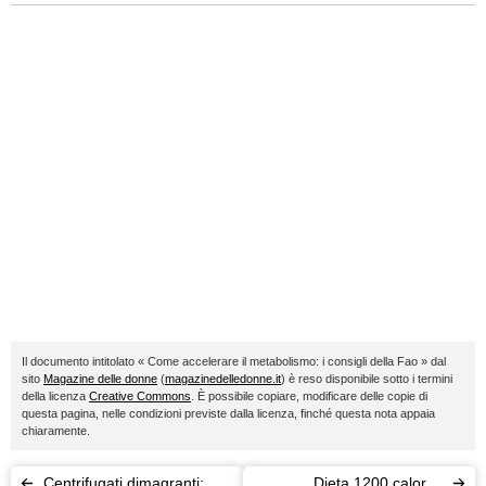
Il documento intitolato « Come accelerare il metabolismo: i consigli della Fao » dal
sito
Magazine delle donne
(
magazinedelledonne.it
) è reso disponibile sotto i termini
della licenza
Creative Commons
. È possibile copiare, modificare delle copie di
questa pagina, nelle condizioni previste dalla licenza, finché questa nota appaia
chiaramente.
Centrifugati dimagranti:
Dieta 1200 calorie: