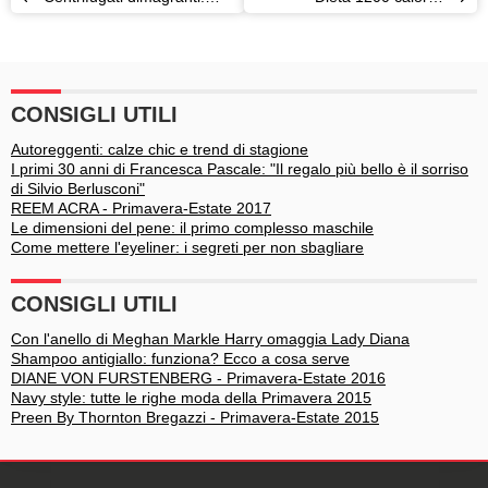
consigli e ricette
l'esempio del dott. Oz
CONSIGLI UTILI
Autoreggenti: calze chic e trend di stagione
I primi 30 anni di Francesca Pascale: "Il regalo più bello è il sorriso
di Silvio Berlusconi"
REEM ACRA - Primavera-Estate 2017
Le dimensioni del pene: il primo complesso maschile
Come mettere l'eyeliner: i segreti per non sbagliare
CONSIGLI UTILI
Con l'anello di Meghan Markle Harry omaggia Lady Diana
Shampoo antigiallo: funziona? Ecco a cosa serve
DIANE VON FURSTENBERG - Primavera-Estate 2016
Navy style: tutte le righe moda della Primavera 2015
Preen By Thornton Bregazzi - Primavera-Estate 2015