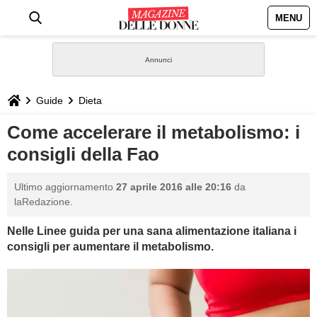
MENU
HOME
NEWS
Guide
Dieta
STILE
Come accelerare il metabolismo: i
consigli della Fao
BIOGRAFIE
Ultimo aggiornamento
27 aprile 2016 alle 20:16
da
DEFINIZIONI
laRedazione.
Nelle Linee guida per una sana alimentazione italiana i
GASTRONOMIA
consigli per aumentare il metabolismo.
CAPELLI
SESSO