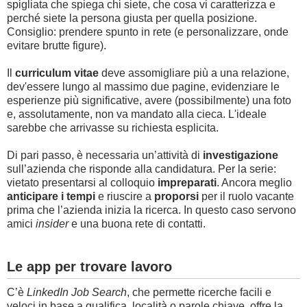
spigliata che spiega
chi siete, che cosa vi caratterizza e
perché siete la persona giusta per quella posizione
.
Consiglio: prendere spunto in rete (e personalizzare, onde
evitare brutte figure).
Il
curriculum vitae
deve assomigliare più a una relazione,
dev'essere lungo al massimo due pagine, evidenziare le
esperienze più significative, avere (possibilmente) una foto
e, assolutamente, non va mandato alla cieca. L'ideale
sarebbe che arrivasse su richiesta esplicita.
Di pari passo, è necessaria un’attività di
investigazione
sull’azienda che risponde alla candidatura. Per la serie:
vietato presentarsi al colloquio
impreparati
. Ancora meglio
anticipare i tempi
e riuscire a
proporsi
per il ruolo vacante
prima che l’azienda inizia la ricerca. In questo caso servono
amici
insider
e una buona rete di contatti.
Le app per trovare lavoro
C’è
LinkedIn Job Search
, che permette ricerche facili e
veloci in base a qualifica, località o parole chiave, offre la