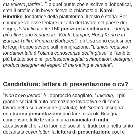
ma volevo partire"
. È a quel punto che s’iscrive a Jobbatical,
crea il profilo e in breve riceve la chiamata di
Karoli
Hindriks
, fondatrice della piattaforma. Il resto è storia. Per
chiunque volesse tentare la carta del lavoro nel paese dei
sogni,
Jobbatical
offre
150 posizioni a settimana,
"
i luoghi
più attivi sono Singapore, Kuala Lumpur, Hong Kong e in
Europa Tallin, Vienna e Budapest
", gli Usa sono esclusi per
le leggi troppo severe sull’immigrazione. "
L’unico requisito
fondamentale è l’ottima conoscenza dell’inglese"
e l’ambito
più battuto sono le "
professioni digital: sviluppatori, designer,
product designer ed esperti di marketing e vendite
".
Candidatura: lettera di presentazione o cv?
"
Non trovo lavoro
" è l’approccio sbagliato.
LinkedIn
, il più
grande social di auto-promozione lavorativa e di cerca
lavoro nella sua versione (gratuita)
Job Search
, insegna:
una
buona presentazione
può fare miracoli. Bisogna
condensare tutte le virtù in una
manciata di righe
accattivanti che, al di fuori del social, si traducono nella tanto
decantata
cover letter
, la
lettera di presentazione
cool e