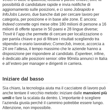
possibilità di candidature rapide e invia notifiche di
aggiornamento sulle posizioni, e ci sono
Jobrapido
e
InfoJobs Lavoro
, due banche dati per cercare lavoro per
categoria, per posizione e in base alle zone. E ancora:
Indeed
connette ogni mese oltre 180 milioni di persone a 16
milioni di offerte sparse in 50 paesi e 28 lingue diverse;
Trovit
è l’app che permette di cercare per localizzazione o
per parola chiave e poi di filtrare i risultati scegliendo tra
stipendio e orario lavorativo;
CornerJob
, invece, accorcia a
24 ore l’attesa, il tempo massimo che le aziende hanno a
disposizione per rispondere al candidato.
Experteer
, infine,
è dedicato alle posizioni senior: oltre 90mila annunci in Italia
e all’estero per manager e dirigenti in carriera.
Iniziare dal basso
Sia chiaro, la tecnologia aiuta ma il cacciatore di lavoro può
anche tentare il vecchio metodo: iniziare dalle
mansioni più
umili
e fare la scalata
da dentro. L'importante è scegliere
l'azienda giusta perché il cammino potrebbe essere lungo.
Attenzione, non impossibile.