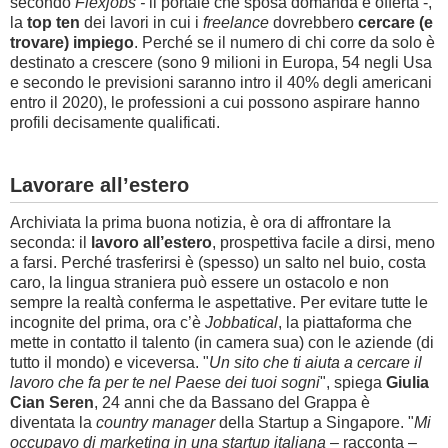
secondo
Flexjobs -
il portale che sposa domanda e offerta -,
la
top ten
dei lavori in cui i
freelance
dovrebbero
cercare (e
trovare) impiego
. Perché se il numero di chi corre da solo è
destinato a crescere (sono 9 milioni in Europa, 54 negli Usa
e secondo le previsioni saranno intro il 40% degli americani
entro il 2020), le professioni a cui possono aspirare hanno
profili decisamente qualificati.
Lavorare all’estero
Archiviata la prima buona notizia, è ora di affrontare la
seconda: il
lavoro all’estero
, prospettiva facile a dirsi, meno
a farsi. Perché trasferirsi è (spesso) un salto nel buio, costa
caro, la lingua straniera può essere un ostacolo e non
sempre la realtà conferma le aspettative. Per evitare tutte le
incognite del prima, ora c’è
Jobbatical
, la piattaforma che
mette in contatto il talento (in camera sua) con le aziende (di
tutto il mondo) e viceversa. "
Un sito che ti aiuta a cercare il
lavoro che fa per te nel Paese dei tuoi sogni
", spiega
Giulia
Cian Seren
, 24 anni che da Bassano del Grappa è
diventata la
country manager
della Startup a Singapore. "
Mi
occupavo di marketing in una startup italiana
– racconta –