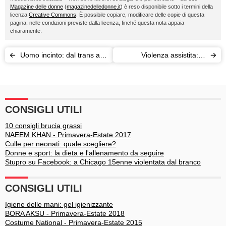
Magazine delle donne
(
magazinedelledonne.it
) è reso disponibile sotto i termini della
licenza
Creative Commons
. È possibile copiare, modificare delle copie di questa
pagina, nelle condizioni previste dalla licenza, finché questa nota appaia
chiaramente.
Uomo incinto: dal trans al
Violenza assistita: le
trapiantato, la maternità al
conseguenze sui bambini
maschile
spettatori
CONSIGLI UTILI
10 consigli brucia grassi
NAEEM KHAN - Primavera-Estate 2017
Culle per neonati: quale scegliere?
Donne e sport: la dieta e l'allenamento da seguire
Stupro su Facebook: a Chicago 15enne violentata dal branco
CONSIGLI UTILI
Igiene delle mani: gel igienizzante
BORA AKSU - Primavera-Estate 2018
Costume National - Primavera-Estate 2015