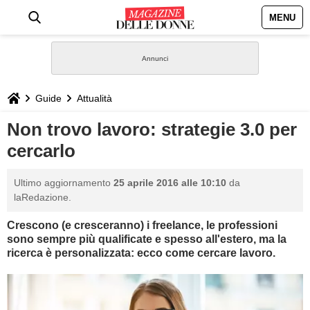
MENU
HOME
NEWS
Guide
Attualità
STILE
Non trovo lavoro: strategie 3.0 per
cercarlo
BIOGRAFIE
Ultimo aggiornamento
25 aprile 2016 alle 10:10
da
DEFINIZIONI
laRedazione.
Crescono (e cresceranno) i freelance, le professioni
GASTRONOMIA
sono sempre più qualificate e spesso all'estero, ma la
ricerca è personalizzata: ecco come cercare lavoro.
CAPELLI
SESSO