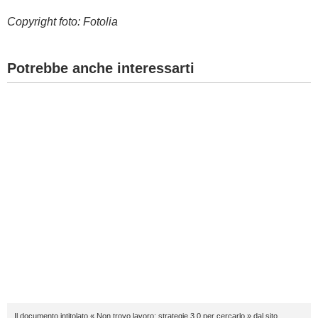
Copyright foto: Fotolia
Potrebbe anche interessarti
Il documento intitolato « Non trovo lavoro: strategie 3.0 per cercarlo » dal sito