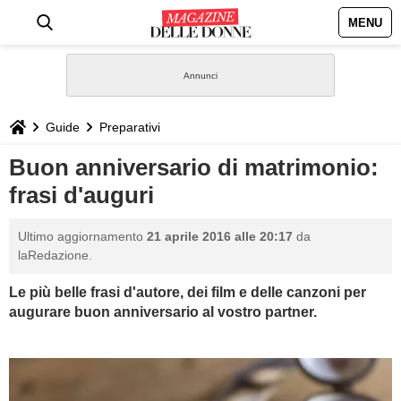
MENU
HOME
NEWS
Guide
Preparativi
STILE
Buon anniversario di matrimonio:
frasi d'auguri
BIOGRAFIE
Ultimo aggiornamento
21 aprile 2016 alle 20:17
da
DEFINIZIONI
laRedazione.
Le più belle frasi d'autore, dei film e delle canzoni per
GASTRONOMIA
augurare buon anniversario al vostro partner.
CAPELLI
SESSO