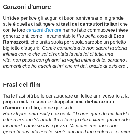
Canzoni d'amore
Un'idea per fare gli auguri di buon anniversario in grande
stile è quella di attingere ai
testi dei cantautori italiani
che
con le loro
canzoni d'amore
hanno fatto commuovere intere
generazioni, come l'intramontabile
Più bella cosa
di
Eros
Ramazzotti
, che unita strofa per strofa sarebbe un perfetto
biglietto d'auguri:
"Com'è cominciata io non saprei
la storia
infinita con te
che sei diventata la mia lei
di tutta una
vita,
non passa con gli anni
la voglia infinita di te, s
aranno i
momenti che ho
quegli attimi che mi dai, grazie di esistere".
Frasi dei film
Tra le frasi più belle per augurare un felice anniversario alla
propria metà ci sono le strappalacrime
dichiarazioni
d'amore dei film,
come quella di
Harry ti presento Sally
che recita
"Ti amo quando hai freddo
e fuori ci sono 30 gradi. Amo la ruga che ti viene qui quando
mi guardi come se fossi pazzo. Mi piace che dopo una
giornata passata con te, sento ancora il tuo profumo sui miei