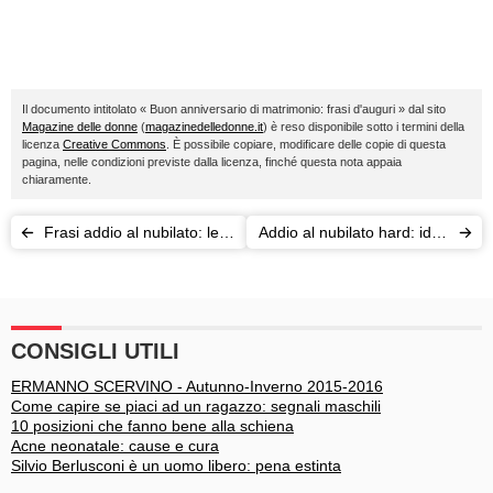
Il documento intitolato « Buon anniversario di matrimonio: frasi d'auguri » dal sito
Magazine delle donne
(
magazinedelledonne.it
) è reso disponibile sotto i termini della
licenza
Creative Commons
. È possibile copiare, modificare delle copie di questa
pagina, nelle condizioni previste dalla licenza, finché questa nota appaia
chiaramente.
Frasi addio al nubilato: le
Addio al nubilato hard: idee
idee più originali
hot tra pole dance e gigolò
CONSIGLI UTILI
ERMANNO SCERVINO - Autunno-Inverno 2015-2016
Come capire se piaci ad un ragazzo: segnali maschili
10 posizioni che fanno bene alla schiena
Acne neonatale: cause e cura
Silvio Berlusconi è un uomo libero: pena estinta