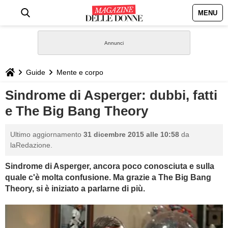
MENU
HOME
NEWS
Guide
Mente e corpo
STILE
Sindrome di Asperger: dubbi, fatti
e The Big Bang Theory
BIOGRAFIE
Ultimo aggiornamento
31 dicembre 2015 alle 10:58
da
DEFINIZIONI
laRedazione.
Sindrome di Asperger, ancora poco conosciuta e sulla
GASTRONOMIA
quale c'è molta confusione. Ma grazie a The Big Bang
Theory, si è iniziato a parlarne di più.
CAPELLI
SESSO