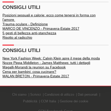
CONSIGLI UTILI
Posizioni sessuali e calorie: ecco come tenersi in forma con
l'amore
Trauma oculare - Definizione
MARCO DE VINCENZO - Primavera-Estate 2017
5 gesti di bellezza anti-stanchezza
Risotto al radicchio
CONSIGLI UTILI
New York Fashion Week: Calvin Klein apre il mese della moda
Nozze Pippa Middleton - James Matthews: tutti i dettagli
Magalli-Morandi la reunion su Facebook
Cena per bambini: cosa cucinare?
MALAN BRETON - Primavera-Estate 2017
Chi siamo
Scrivici
Condizioni di utilizzo
Dati personali
Pubblicità
CCM Italia
Gestione dei cookie