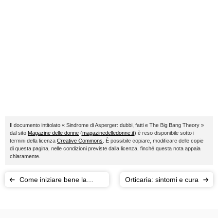
Il documento intitolato « Sindrome di Asperger: dubbi, fatti e The Big Bang Theory »
dal sito
Magazine delle donne
(
magazinedelledonne.it
) è reso disponibile sotto i
termini della licenza
Creative Commons
. È possibile copiare, modificare delle copie
di questa pagina, nelle condizioni previste dalla licenza, finché questa nota appaia
chiaramente.
Come iniziare bene la
Orticaria: sintomi e cura
giornata? Ricette per il
buonumore!