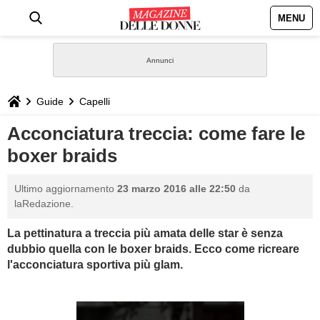
MENU
HOME
NEWS
Guide
Capelli
STILE
Acconciatura treccia: come fare le
boxer braids
BIOGRAFIE
Ultimo aggiornamento
23 marzo 2016 alle 22:50
da
DEFINIZIONI
laRedazione.
La pettinatura a treccia più amata delle star è senza
GASTRONOMIA
dubbio quella con le boxer braids. Ecco come ricreare
l'acconciatura sportiva più glam.
CAPELLI
SESSO