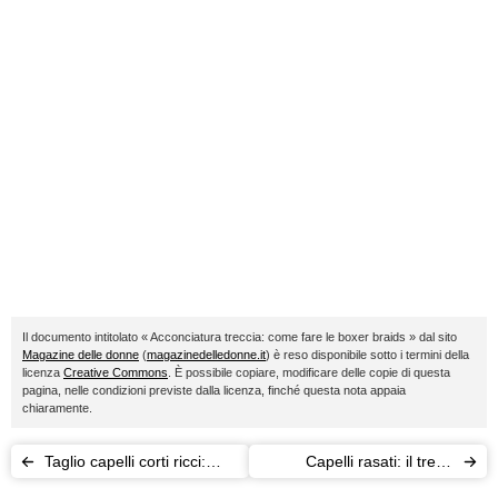
Il documento intitolato « Acconciatura treccia: come fare le boxer braids » dal sito
Magazine delle donne
(
magazinedelledonne.it
) è reso disponibile sotto i termini della
licenza
Creative Commons
. È possibile copiare, modificare delle copie di questa
pagina, nelle condizioni previste dalla licenza, finché questa nota appaia
chiaramente.
Taglio capelli corti ricci:
Capelli rasati: il trend
come evitare nodi e grovigli
dell’estate 2016