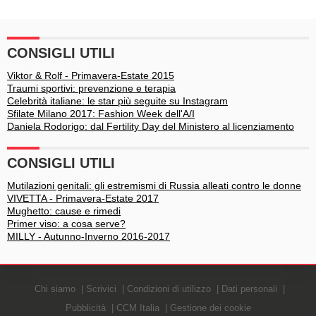
CONSIGLI UTILI
Viktor & Rolf - Primavera-Estate 2015
Traumi sportivi: prevenzione e terapia
Celebrità italiane: le star più seguite su Instagram
Sfilate Milano 2017: Fashion Week dell'A/I
Daniela Rodorigo: dal Fertility Day del Ministero al licenziamento
CONSIGLI UTILI
Mutilazioni genitali: gli estremismi di Russia alleati contro le donne
VIVETTA - Primavera-Estate 2017
Mughetto: cause e rimedi
Primer viso: a cosa serve?
MILLY - Autunno-Inverno 2016-2017
Chi siamo
Scrivici
Condizioni di utilizzo
Dati personali
Pubblicità
CCM Italia
Gestione dei cookie