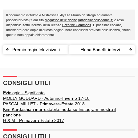
Il documento intitolato « Mistresses: Alyssa Milano da strega ad amante
[videointervista] » dal sito
Magazine delle donne
(
magazinedelledonne.it
) è reso
disponibile sotto i termini della licenza
Creative Commons
. È possibile copiare,
modificare delle copie di questa pagina, nelle condizioni previste dalla licenza, finché
questa nota appaia chiaramente.
Premio regia televisiva: i
Elena Bonelli: intervista
vincitori degli ultimi anni
all'attrice romana che
premia i giovani
CONSIGLI UTILI
Eziologia - Significato
MOLLY GODDARD - Autunno-Inverno 17-18
PASCAL MILLET - Primavera-Estate 2018
Kim Kardashian inarrestabile: nuda su Instagram mostra il
pancione
H & M - Primavera-Estate 2017
CONSIGLI UTILI