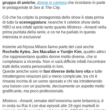
gruppo di amiche
,
donne in carriera
che ricordano in parte
le protagoniste di
Sex & The City
.
Ciò che ha colpito la protagonista dello show è stata prima
di tutto la
sceneggiatura
: neanche il celebre show della
HBO si era infatti spinto tanto quanto
Mistress - Amanti
nella
prima puntata della serie, e ce ne ha parlato in questa
intervista in esclusiva!
Insieme ad Alyssa Milano fanno parte del cast anche
Rochelle Aytes, Jes Macallan e Yunijin Kim
, quattro attrici
che rappresentano quattro donne molto diverse, che si
completano a vicenda.
Non vi sarà difficile infatti riscontrare
tratti della vostra personalità in loro.
Queste amiche sono in
fasi diverse della loro vita
e tutte
intrattengono relazioni più o meno complicate, tra chi è
rimasta incinta di un uomo sposato e chi sta intrattenendo
una liaison con un paziente, decisamente un aspetto molto
gratificante, ma poco professionale.
Mistress - Amanti
, remake dell’omonima serie britannica, è
in onda su Rai 4 con due episodi alle 19 ogni martedì in