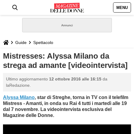
MENU
HOME
NEWS
Guide
Spettacolo
STILE
Mistresses: Alyssa Milano da
strega ad amante [videointervista]
BIOGRAFIE
Ultimo aggiornamento
12 ottobre 2016 alle 16:15
da
DEFINIZIONI
laRedazione.
Alyssa Milano
, star di Streghe, torna in TV con il telefilm
GASTRONOMIA
Mistress - Amanti, in onda su Rai 4 tutti i martedì alle 19
dal 7 novembre. La videointervista esclusiva del
CAPELLI
Magazine delle Donne.
SESSO