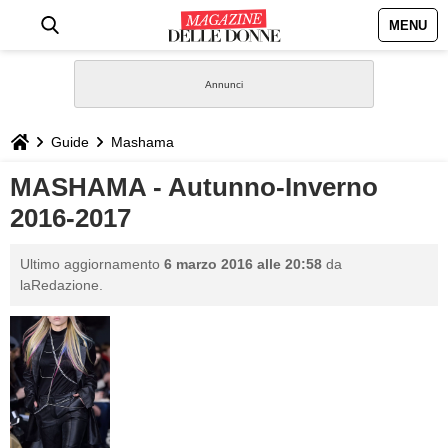
MENU
HOME
NEWS
Guide
Mashama
STILE
MASHAMA - Autunno-Inverno
2016-2017
BIOGRAFIE
Ultimo aggiornamento
6 marzo 2016 alle 20:58
da
DEFINIZIONI
laRedazione.
GASTRONOMIA
CAPELLI
SESSO