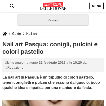
MENU
HOME
NEWS
Guide
Nail art
STILE
Nail art Pasqua: conigli, pulcini e
colori pastello
BIOGRAFIE
Ultimo aggiornamento
22 febbraio 2016 alle 10:20
da
DEFINIZIONI
laRedazione.
La nail art di Pasqua è un tripudio di colori pastello,
GASTRONOMIA
teneri coniglietti e pulcini che escono dal guscio. Ecco
qualche idea simpatica per una manicure da festa.
CAPELLI
SESSO