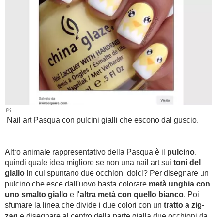
Nail art Pasqua con pulcini gialli che escono dal guscio.
Altro animale rappresentativo della Pasqua è il
pulcino
,
quindi quale idea migliore se non una nail art sui
toni del
giallo
in cui spuntano due occhioni dolci? Per disegnare un
pulcino che esce dall'uovo basta colorare
metà unghia con
uno smalto giallo
e
l'altra metà con quello bianco
. Poi
sfumare la linea che divide i due colori con un
tratto a zig-
zag
e disegnare al centro della parte gialla due occhioni da