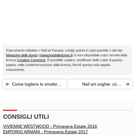
Il documento intitolato « Nail art Pasqua: conigli, pulcini e colori pastello » dal sito
Magazine delle donne
(
magazinedelledonne.it
) è reso disponibile sotto i termini della
licenza
Creative Commons
. È possibile copiare, modificare delle copie di questa
pagina, nelle condizioni previste dalla licenza, finché questa nota appaia
chiaramente.
Come togliere lo smalto
Nail art unghie: come
semipermanente: il metodo
imparare la tecnica
fai da te
CONSIGLI UTILI
VIVIENNE WESTWOOD - Primavera-Estate 2016
EMPORIO ARMANI - Primavera-Estate 2017