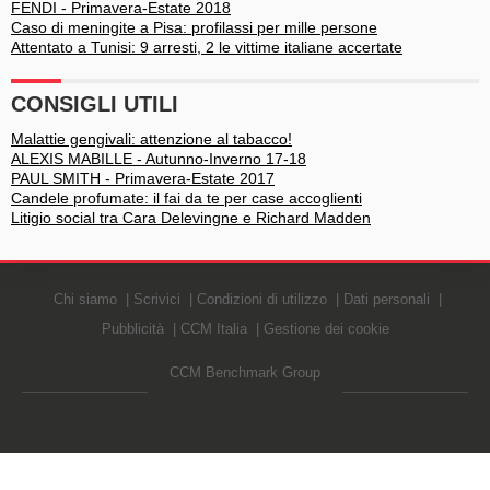
FENDI - Primavera-Estate 2018
Caso di meningite a Pisa: profilassi per mille persone
Attentato a Tunisi: 9 arresti, 2 le vittime italiane accertate
CONSIGLI UTILI
Malattie gengivali: attenzione al tabacco!
ALEXIS MABILLE - Autunno-Inverno 17-18
PAUL SMITH - Primavera-Estate 2017
Candele profumate: il fai da te per case accoglienti
Litigio social tra Cara Delevingne e Richard Madden
Chi siamo
Scrivici
Condizioni di utilizzo
Dati personali
Pubblicità
CCM Italia
Gestione dei cookie
CCM Benchmark Group