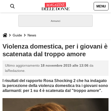
MENU
HOME
NEWS
Guide
News
STILE
Violenza domestica, per i giovani è
scatenata dal troppo amore
BIOGRAFIE
Ultimo aggiornamento
18 novembre 2015 alle 13:06
da
DEFINIZIONI
laRedazione.
I risultati del rapporto
Rosa Shocking 2 che ha indagato
GASTRONOMIA
la percezione della violenza domestica tra i giovani sono
allarmanti: per 1 su 4 è scatenata dal "troppo amore".
CAPELLI
SESSO