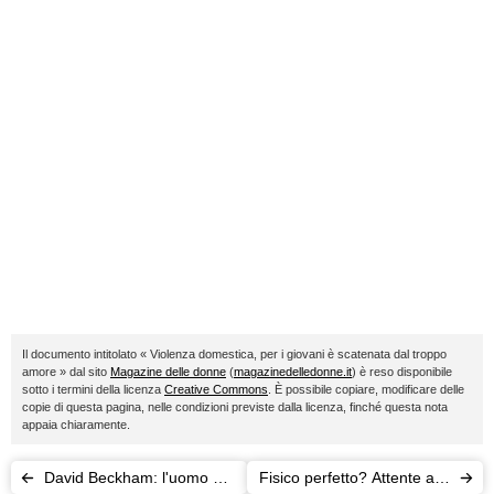
Il documento intitolato « Violenza domestica, per i giovani è scatenata dal troppo
amore » dal sito
Magazine delle donne
(
magazinedelledonne.it
) è reso disponibile
sotto i termini della licenza
Creative Commons
. È possibile copiare, modificare delle
copie di questa pagina, nelle condizioni previste dalla licenza, finché questa nota
appaia chiaramente.
David Beckham: l'uomo più
Fisico perfetto? Attente alla