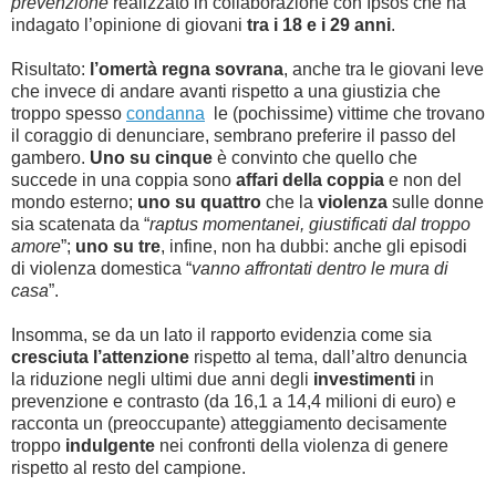
prevenzione
realizzato in collaborazione con Ipsos che ha
indagato l’opinione di giovani
tra i 18 e i 29 anni
.
Risultato:
l’omertà regna sovrana
, anche tra le giovani leve
che invece di andare avanti rispetto a una giustizia che
troppo spesso
condanna
le (pochissime) vittime che trovano
il coraggio di denunciare, sembrano preferire il passo del
gambero.
Uno su cinque
è convinto che quello che
succede in una coppia sono
affari della coppia
e non del
mondo esterno;
uno su quattro
che la
violenza
sulle donne
sia scatenata da “
raptus momentanei, giustificati dal troppo
amore
”;
uno su tre
, infine, non ha dubbi: anche gli episodi
di violenza domestica “
vanno affrontati dentro le mura di
casa
”.
Insomma, se da un lato il rapporto evidenzia come sia
cresciuta l’attenzione
rispetto al tema, dall’altro denuncia
la riduzione negli ultimi due anni degli
investimenti
in
prevenzione e contrasto (da 16,1 a 14,4 milioni di euro) e
racconta un (preoccupante) atteggiamento decisamente
troppo
indulgente
nei confronti della violenza di genere
rispetto al resto del campione.