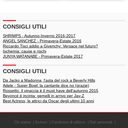
bello del mondo secondo
pancia (soprattutto le
People
magre)
CONSIGLI UTILI
SHRIMPS - Autunno-Inverno 2016-2017
ANGEL SANCHEZ - Primavera-Estate 2016
Riccardo Tisci addio a Givenchy: Versace nel futuro?
Ischemia: cause e rischi
JUNYA WATANABE - Primavera-Estate 2017
CONSIGLI UTILI
Da Jacko a Madonna, l'asta del rock a Beverly Hills
Adele - Super Bowl: la cantante dice no (grazie)
Rossetto: il vinaccia è il must have dell'autunno 2015
Beyoncé è incinta: gemelli in arrivo per Jay-Z
Best Actress, le attrici da Oscar degli ultimi 10 anni
Chi siamo
Scrivici
Condizioni di utilizzo
Dati personali