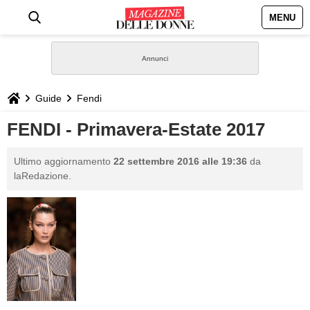
MENU
HOME
NEWS
Guide
Fendi
STILE
FENDI - Primavera-Estate 2017
BIOGRAFIE
Ultimo aggiornamento
22 settembre 2016 alle 19:36
da
laRedazione.
DEFINIZIONI
GASTRONOMIA
CAPELLI
SESSO