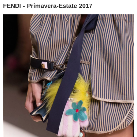
FENDI - Primavera-Estate 2017
BAMBINO
DIETA
GUIDE
FORUM