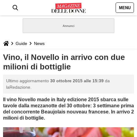
MENU
HOME
NEWS
Guide
News
STILE
Vino, il Novello in arrivo con due
milioni di bottiglie
BIOGRAFIE
Ultimo aggiornamento
30 ottobre 2015 alle 15:39
da
DEFINIZIONI
laRedazione.
Il vino Novello made in Italy edizione 2015 sbarca sulle
GASTRONOMIA
tavole dalla mezzanotte del 30 ottobre: 3 settimane prima
del concorrente
Beaujolais nouveau francese. In arrivo 2
CAPELLI
milioni di bottiglie.
SESSO