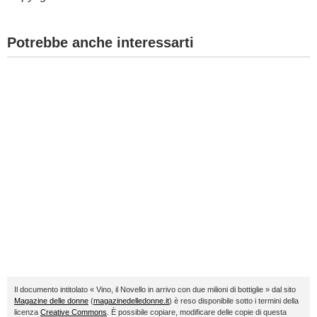
Potrebbe anche interessarti
Il documento intitolato « Vino, il Novello in arrivo con due milioni di bottiglie » dal sito
Magazine delle donne
(
magazinedelledonne.it
) è reso disponibile sotto i termini della
licenza
Creative Commons
. È possibile copiare, modificare delle copie di questa