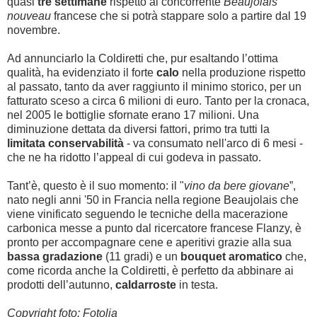
quasi
tre settimane
rispetto al concorrente
Beaujolais
nouveau
francese che si potrà stappare solo a partire dal 19
novembre.
Ad annunciarlo la Coldiretti che, pur esaltando l’ottima
qualità, ha evidenziato il forte
calo
nella produzione rispetto
al passato, tanto da aver raggiunto il minimo storico, per un
fatturato sceso a circa 6 milioni di euro. Tanto per la cronaca,
nel 2005 le bottiglie sfornate erano 17 milioni.
Una
diminuzione dettata da diversi fattori, primo tra tutti la
limitata conservabilità
- va consumato nell'arco di 6 mesi -
che ne ha ridotto l’appeal di cui godeva in passato.
Tant’è, questo è il suo momento: il "
vino da bere giovane
”,
nato negli anni '50 in Francia nella regione Beaujolais che
viene vinificato seguendo le tecniche della macerazione
carbonica messe a punto dal ricercatore francese Flanzy, è
pronto per accompagnare cene e aperitivi grazie alla sua
bassa gradazione
(11 gradi) e un
bouquet aromatico
che,
come ricorda anche la Coldiretti, è perfetto da abbinare ai
prodotti dell’autunno,
caldarroste
in testa.
Copyright foto: Fotolia