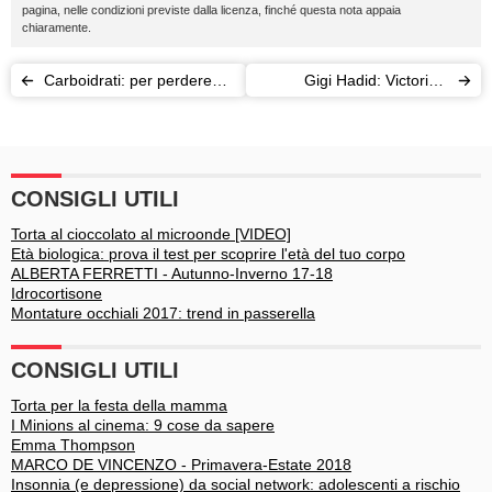
pagina, nelle condizioni previste dalla licenza, finché questa nota appaia
chiaramente.
Carboidrati: per perdere
Gigi Hadid: Victoria’s
peso eliminate loro, non i
Secret ha il suo nuovo
grassi
Angelo
CONSIGLI UTILI
Torta al cioccolato al microonde [VIDEO]
Età biologica: prova il test per scoprire l'età del tuo corpo
ALBERTA FERRETTI - Autunno-Inverno 17-18
Idrocortisone
Montature occhiali 2017: trend in passerella
CONSIGLI UTILI
Torta per la festa della mamma
I Minions al cinema: 9 cose da sapere
Emma Thompson
MARCO DE VINCENZO - Primavera-Estate 2018
Insonnia (e depressione) da social network: adolescenti a rischio