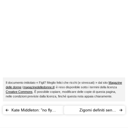
Il documento intitolato « Figli? Meglio felici che ricchi (e stressati) » dal sito
Magazine
delle donne
(
magazinedelledonne.it
) è reso disponibile sotto i termini della licenza
Creative Commons
. È possibile copiare, modificare delle copie di questa pagina,
nelle condizioni previste dalla licenza, finché questa nota appaia chiaramente.
Kate Middleton: "no fly
Zigomi definiti senza
zone" su Anmer Hall
chirurgia con il Facial
Fitness Pao