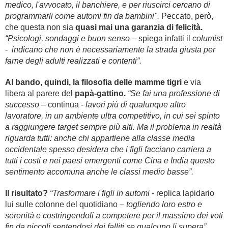
medico, l'avvocato, il banchiere, e per riuscirci cercano di
programmarli come automi fin da bambini".
Peccato, però,
che questa non sia
quasi mai una garanzia di felicità.
“Psicologi, sondaggi e buon senso
– spiega infatti il
columist
-
indicano che non è necessariamente la strada giusta per
farne degli adulti realizzati e contenti”.
Al bando, quindi, la filosofia delle mamme tigri
e via
libera al parere del
papà-gattino.
“Se fai una professione di
successo
– continua -
lavori più di qualunque altro
lavoratore, in un ambiente ultra competitivo, in cui sei spinto
a raggiungere target sempre più alti. Ma il problema in realtà
riguarda tutti: anche chi appartiene alla classe media
occidentale spesso desidera che i figli facciano carriera a
tutti i costi e nei paesi emergenti come Cina e India questo
sentimento accomuna anche le classi medio basse”.
Il risultato?
“Trasformare i figli in automi
- replica lapidario
lui sulle colonne del quotidiano –
togliendo loro estro e
serenità e costringendoli a competere per il massimo dei voti
fin da piccoli sentendosi dei falliti se qualcuno li supera”.