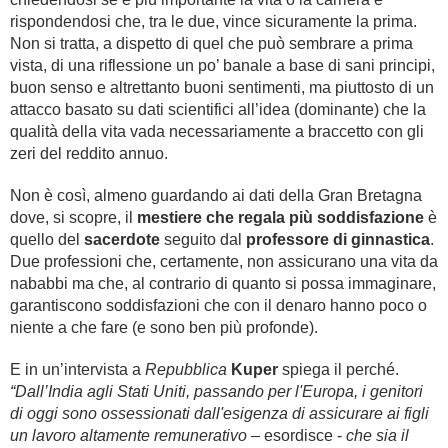
rispondendosi che, tra le due, vince sicuramente la prima.
Non si tratta, a dispetto di quel che può sembrare a prima
vista, di una riflessione un po’ banale a base di sani principi,
buon senso e altrettanto buoni sentimenti, ma piuttosto di un
attacco basato su dati scientifici all’idea (dominante) che la
qualità della vita vada necessariamente a braccetto con gli
zeri del reddito annuo.
Non è così, almeno guardando ai dati della Gran Bretagna
dove, si scopre, il
mestiere che regala più soddisfazione
è
quello del
sacerdote
seguito dal
professore di ginnastica
.
Due professioni che, certamente, non assicurano una vita da
nababbi ma che, al contrario di quanto si possa immaginare,
garantiscono soddisfazioni che con il denaro hanno poco o
niente a che fare (e sono ben più profonde).
E in un’intervista a
Repubblica
Kuper
spiega il perché.
“Dall’India agli Stati Uniti, passando per l'Europa, i genitori
di oggi sono ossessionati dall'esigenza di assicurare ai figli
un lavoro altamente remunerativo
– esordisce -
che sia il