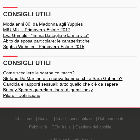
CONSIGLI UTILI
Moda anni 80: da Madonna agli Yuppies
MIU MIU - Primavera-Estate 2017
Eva Grimaldi: "Imma Battaglia è la mia vita"
Abito da sposa particolare: le caratteristiche
Sophia Webster - Primavera-Estate 2015
CONSIGLI UTILI
Come scegliere le scarpe col tacco?
Stefano De Martino e la nuova fiamma: chi è Sara Gabriele?
Candida e rapporti sessuali: tutto quello che c'è da sapere
Britney Spears querelata: ladra di gemiti sexy
Piloro - Definizione
Chi siamo
Scrivici
Condizioni di utilizzo
Dati personali
Pubblicità
CCM Italia
Gestione dei cookie
CCM Benchmark Group