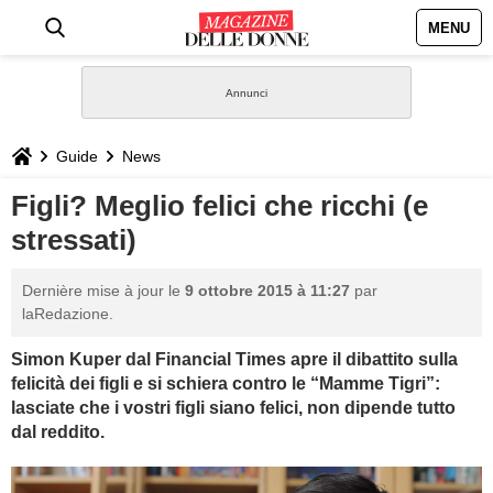
MENU
HOME
NEWS
Guide
News
STILE
Figli? Meglio felici che ricchi (e
stressati)
BIOGRAFIE
Dernière mise à jour le
9 ottobre 2015 à 11:27
par
DEFINIZIONI
laRedazione.
Simon Kuper dal Financial Times apre il dibattito sulla
GASTRONOMIA
felicità dei figli e si schiera contro le “Mamme Tigri”:
lasciate che i vostri figli siano felici, non dipende tutto
CAPELLI
dal reddito.
SESSO