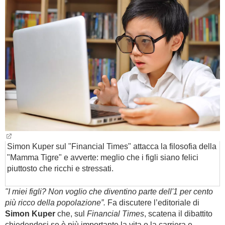
BAMBINO
DIETA
GUIDE
FORUM
Simon Kuper sul "Financial Times" attacca la filosofia della
"Mamma Tigre" e avverte: meglio che i figli siano felici
piuttosto che ricchi e stressati.
"I miei figli? Non voglio che diventino parte dell'1 per cento
più ricco della popolazione”.
Fa discutere l’editoriale di
Simon Kuper
che, sul
Financial Times
, scatena il dibattito
chiedendosi se è più importante la vita o la carriera e